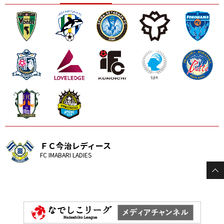
ニッパツ
名古屋
静岡
愛媛Ｌ
ＦＣ今治レディース
FC IMABARI LADIES