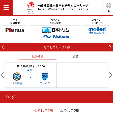
一般社団法人日本女子サッカーリーグ
Japan Women's Football League
EN
TOP
OFFICIAL
OFFICIAL
PARTNER
SPONSOR
SUPPLIER
なでしこリーグ1部
試合結果
次節
第15節 08/08 (土) 16:00
ＡＧＦ
-
Ｓ世田谷
ニッパツ
ブログ
第16節 09/05 (土) 15:00
第16節 09/05 (土) 15:00
試合結果
次節
ニッパツ
石人の星
-
-
なでしこ1部
なでしこ2部