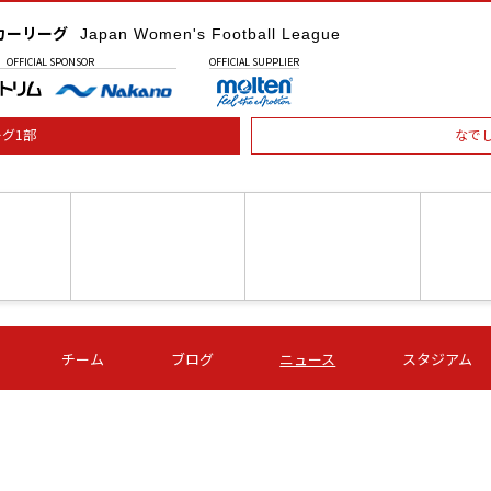
カーリーグ
Japan Women's Football League
OFFICIAL
SPONSOR
OFFICIAL
SUPPLIER
グ1部
なで
土) 15:00
第16節 09/05 (土) 16:00
第16節 09/05 (土) 17:00
第16節 09
チーム
ブログ
ニュース
スタジアム
星
ＡＧＦ
いちご
-
-
愛媛Ｌ
Ｓ世田谷
伊賀ＦＣ
ヴィアマ
Ａハリマ
Ｖ市原Ｌ