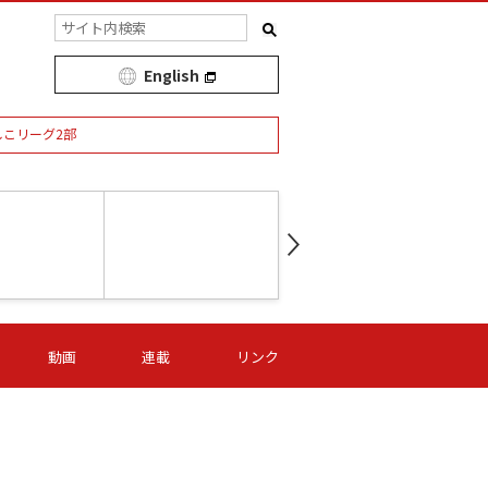
English
しこリーグ2部
第16節 09/05 (土) 15:00
第
ニッパツ
-
ニッパツ
名古屋
/06 (日) 15:00
第16節 09/06 (日) 15:00
第16節 09/05 (土) 15:00
第
動画
連載
リンク
オリプリ
津山
ニッパツ
-
-
-
Ｓ日体大
湯郷ベル
オルカ
ニッパツ
名古屋