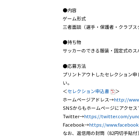
●内容
ゲーム形式
三者面談（選手・保護者・クラブス
●持ち物
サッカーのできる服装・固定式のス
●応募方法
プリントアウトしたセレクション申
い。
＜
セレクション申込書
＞
ホームページアドレス→
http://www
SNSからもホームページにアクセス
Twitter→
https://twitter.com/yun
Facebook→
https://www.faceboo
なお、返信用の封筒（82円切手貼