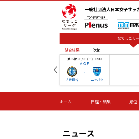
一般社団法人日本女子サッ
TOP
PARTNER
なでしこリー
試合結果
次節
00
第15節 08/08 (土) 16:00
ＡＧＦ
-
ベル
Ｓ世田谷
ニッパツ
試合結果
次節
00
第16節 09/06 (日) 15:00
第16節 09/05 (土) 15:00
第16節 09/05 (
ホーム
日程・結果
順位
津山
ニッパツ
石人の
-
-
-
体大
湯郷ベル
オルカ
ニッパツ
名古屋
静岡
ニュース