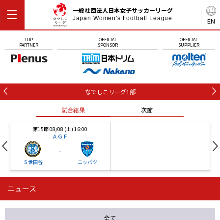
一般社団法人日本女子サッカーリーグ
Japan Women's Football League
EN
TOP
OFFICIAL
OFFICIAL
PARTNER
SPONSOR
SUPPLIER
なでしこリーグ1部
試合結果
次節
第15節 08/08 (土) 16:00
ＡＧＦ
-
Ｓ世田谷
ニッパツ
ニュース
第16節 09/05 (土) 15:00
第16節 09/05 (土) 15:00
試合結果
次節
ニッパツ
石人の星
-
-
全て