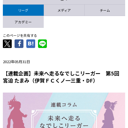
ニッパツ
名古屋
静岡
愛媛Ｌ
リーグ
メディア
チーム
アカデミー
このページを共有する
2022年05月31日
【連載企画】未来へ走るなでしこリーガー 第5回
宮迫 たまみ（伊賀ＦＣくノ一三重・DF）