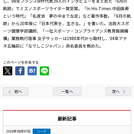
し、98年フランスW杯代表39人のインタビューをまとめた「6月の
軌跡」でミズノスポーツライター賞受賞。「In His Times 中田英寿
という時代」「名波浩 夢の中まで左足」など著作多数。「6月の軌
跡」から20年後に「日本代表を、生きる。」を書いた。法政大スポ
ーツ健康学部講師、「一社スポーツ・コンプライアンス教育振興機
構」業務執行理事 女子サッカーは1980年代から取材し、04年アテ
ネ五輪前に「なでしこジャパン」命名委員を務めた。
このページを共有する
前へ
一覧へ
次へ
最新記事
2026年08月07日
リーグ