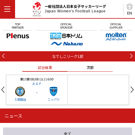
一般社団法人日本女子サッカーリーグ
Japan Women's Football League
EN
TOP
OFFICIAL
OFFICIAL
PARTNER
SPONSOR
SUPPLIER
なでしこリーグ1部
試合結果
次節
第15節 08/08 (土) 16:00
ＡＧＦ
-
Ｓ世田谷
ニッパツ
ニュース
第16節 09/05 (土) 15:00
第16節 09/05 (土) 15:00
試合結果
次節
ニッパツ
石人の星
-
-
全て