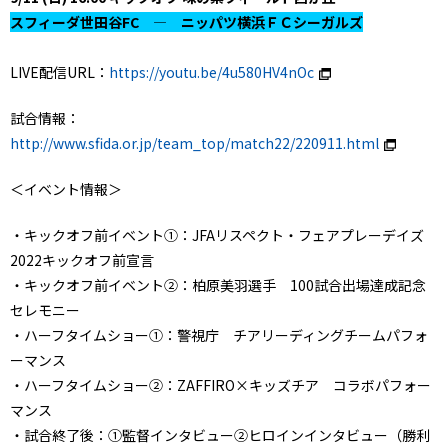
スフィーダ世田谷FC ― ニッパツ横浜ＦＣシーガルズ
LIVE配信URL：
https://youtu.be/4u580HV4nOc
試合情報：
http://www.sfida.or.jp/team_top/match22/220911.html
＜イベント情報＞
・キックオフ前イベント①：JFAリスペクト・フェアプレーデイズ
2022キックオフ前宣言
・キックオフ前イベント②：柏原美羽選手 100試合出場達成記念
セレモニー
・ハーフタイムショー①：警視庁 チアリーディングチームパフォ
ーマンス
・ハーフタイムショー②：ZAFFIRO×キッズチア コラボパフォー
マンス
・試合終了後：①監督インタビュー②ヒロインインタビュー（勝利