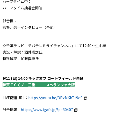
ハーフタイム中：
ハーフタイム抽選会開催
試合後：
監督、選手インタビュー（予定）
☆千葉テレビ「チバテレミライチャンネル」にて12:40～生中継
実況・解説：酒井崇之氏
特別解説：加藤與惠氏
9/11 (日) 14:00 キックオフ ロートフィールド奈良
伊賀ＦＣくノ一三重 ― スペランツァ大阪
LIVE配信URL：
https://youtu.be/ORzMKbTt9o0
試合情報：
https://www.igafc.jp/?p=30407