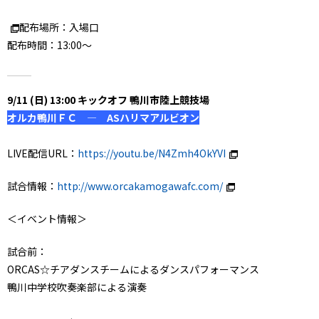
配布場所：入場口
配布時間：13:00～
9/11 (日) 13:00 キックオフ 鴨川市陸上競技場
オルカ鴨川ＦＣ ― ASハリマアルビオン
LIVE配信URL：
https://youtu.be/N4Zmh4OkYVI
試合情報：
http://www.orcakamogawafc.com/
＜イベント情報＞
試合前：
ORCAS☆チアダンスチームによるダンスパフォーマンス
鴨川中学校吹奏楽部による演奏