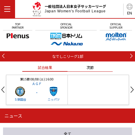
一般社団法人日本女子サッカーリーグ
Japan Women's Football League
EN
TOP
OFFICIAL
OFFICIAL
PARTNER
SPONSOR
SUPPLIER
なでしこリーグ1部
試合結果
次節
第15節 08/08 (土) 16:00
ＡＧＦ
-
Ｓ世田谷
ニッパツ
ニュース
第16節 09/05 (土) 15:00
第16節 09/05 (土) 15:00
試合結果
次節
ニッパツ
石人の星
-
-
全て