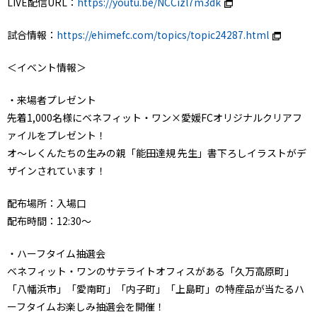
LIVE配信URL：
https://youtu.be/NCCizl7m3dk
試合情報：
https://ehimefc.com/topics/topic24287.html
＜イベント情報＞
・来場者プレゼント
先着1,000名様にベネフィット・ワン×愛媛FCオリジナルクリアフ
ァイルをプレゼント！
オ～レくんたちの生みの親「能田達規 先生」書下ろしイラストがデ
ザインされています！
配布場所：入場口
配布時間：12:30～
・ハーフタイム抽選会
ベネフィット・ワンのサテライトオフィスがある「久万高原町」
「八幡浜市」「愛南町」「内子町」「上島町」の特産品が当たるハ
ーフタイムお楽しみ抽選会を開催！