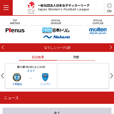
一般社団法人日本女子サッカーリーグ
Japan Women's Football League
EN
TOP
OFFICIAL
OFFICIAL
PARTNER
SPONSOR
SUPPLIER
なでしこリーグ1部
試合結果
次節
第15節 08/08 (土) 16:00
ＡＧＦ
-
Ｓ世田谷
ニッパツ
ニュース
第16節 09/05 (土) 15:00
第16節 09/05 (土) 15:00
試合結果
次節
ニッパツ
石人の星
-
-
全て