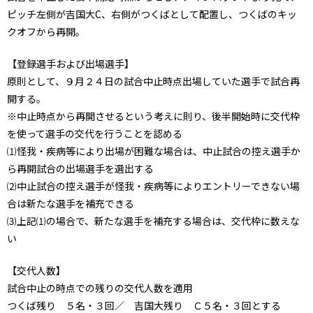
ピッチ左側が吉国大C、右側がつくばとして配置し、つくばのキッ
クオフから再開。
【登録選手および出場選手】
原則として、９月２４日の試合中止時点出場していた選手で試合再
開する。
※中止時点から再開させるという考えに則り、後半開始時に交代枠
を使って選手の交代を行うことを認める
⑴怪我・疾病等により出場が困難な場合は、中止試合の控え選手か
ら再開試合の出場選手を選出する
⑵中止試合の控え選手が怪我・疾病等によりエントリーできない場
合は新たな選手を補充できる
⑶上記⑴の場合で、新たな選手を補充する場合は、交代枠に数えな
い
【交代人数】
試合中止の時点での残りの交代人数を適用
つくば残り ５名・３回／ 吉国大残り Ｃ５名・３回とする