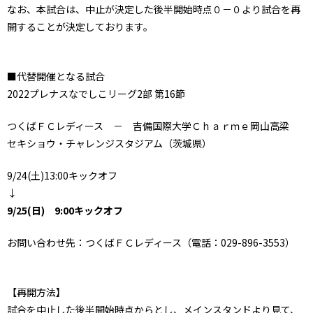
なお、本試合は、中止が決定した後半開始時点０－０より試合を再
開することが決定しております。
■代替開催となる試合
2022プレナスなでしこリーグ2部 第16節
つくばＦＣレディース － 吉備国際大学Ｃｈａｒｍｅ岡山高梁
セキショウ・チャレンジスタジアム（茨城県）
9/24(土)13:00キックオフ
↓
9/25(日) 9:00キックオフ
お問い合わせ先：つくばＦＣレディース（電話：029-896-3553）
【再開方法】
試合を中止した後半開始時点からとし、メインスタンドより見て、