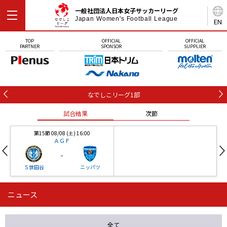
一般社団法人日本女子サッカーリーグ
Japan Women's Football League
EN
TOP
OFFICIAL
OFFICIAL
PARTNER
SPONSOR
SUPPLIER
なでしこリーグ1部
試合結果
次節
第15節 08/08 (土) 16:00
ＡＧＦ
-
Ｓ世田谷
ニッパツ
ニュース
第16節 09/05 (土) 15:00
第16節 09/05 (土) 15:00
試合結果
次節
ニッパツ
石人の星
-
-
全て