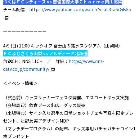
つくばＦＣレディース vs 吉備国際大学Ｃｈａｒｍｅ岡山高梁
チーム配信：
https://www.youtube.com/watch?v=uL3-a6rGBko
ーーーーーーーーーー
4/9 (日) 11:00 キックオフ 富士山の銘水スタジアム（山梨県）
ＦＣふじざくら山梨 vs ノルディーア北海道
放送CH：NNS 11CH ／ 詳細：
https://www.nns-
catv.co.jp/community/
＜イベント情報＞
（試合前）キッズサッカーフェスタ開催、エスコートキッズ実施
（会場周辺）飲食ブース出店、グッズ販売
（来場特典）サイン入り選手の日常ショットチェキ写真を限定プレ
ゼント、辻野友実子デザインMDP
（マッチデープログラム）の配布、キッズ専用ガチャガチャコイン1
枚プレゼント