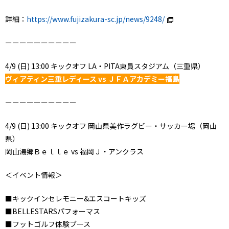
詳細：
https://www.fujizakura-sc.jp/news/9248/
ーーーーーーーーーー
4/9 (日) 13:00 キックオフ LA・PITA東員スタジアム（三重県）
ヴィアティン三重レディース vs ＪＦＡアカデミー福島
ーーーーーーーーーー
4/9 (日) 13:00 キックオフ 岡山県美作ラグビー・サッカー場（岡山
県）
岡山湯郷Ｂｅｌｌｅ vs 福岡Ｊ・アンクラス
＜イベント情報＞
■キックインセレモニー&エスコートキッズ
■BELLESTARSパフォーマス
■フットゴルフ体験ブース