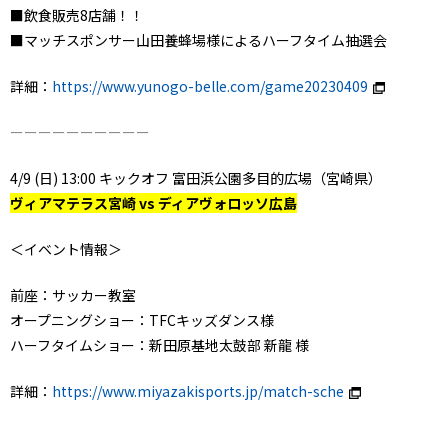
■飲食販売8店舗！！
■マッチスポンサー山田養蜂場様によるハーフタイム抽選会
詳細：
https://www.yunogo-belle.com/game20230409
ーーーーーーーーーー
4/9 (日) 13:00 キックオフ 富田浜公園多目的広場（宮崎県）
ヴィアマテラス宮崎 vs ディアヴォロッソ広島
＜イベント情報＞
前座：サッカー教室
オープニングショー：TFCキッズダンス様
ハーフタイムショー：新田原基地太鼓部 新龍 様
詳細：
https://www.miyazakisports.jp/match-sche
．