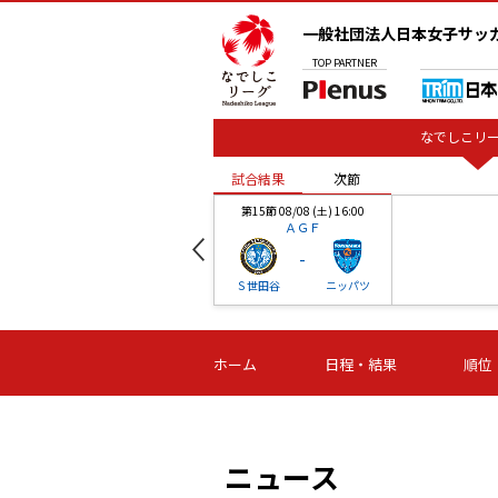
一般社団法人日本女子サッ
TOP
PARTNER
なでしこリー
試合結果
次節
00
第15節 08/08 (土) 16:00
ＡＧＦ
-
ベル
Ｓ世田谷
ニッパツ
試合結果
次節
00
第16節 09/06 (日) 15:00
第16節 09/05 (土) 15:00
第16節 09/05 (
ホーム
日程・結果
順位
津山
ニッパツ
石人の
-
-
-
体大
湯郷ベル
オルカ
ニッパツ
名古屋
静岡
ニュース