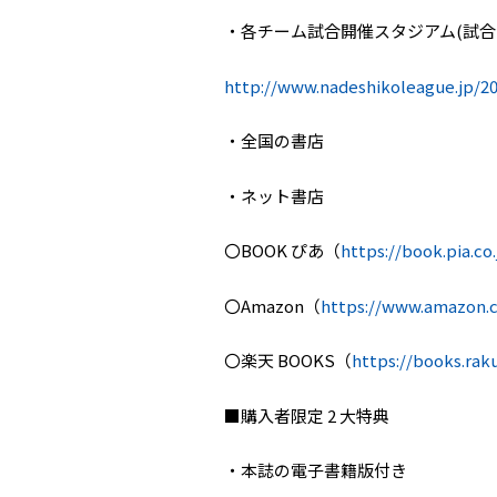
・各チーム試合開催スタジアム
(
試合
http://www.nadeshikoleague.jp/2
・全国の書店
・ネット書店
〇
BOOK
ぴあ（
https://book.pia.c
〇
Amazon
（
https://www.amazon.c
〇楽天
BOOKS
（
https://books.rak
■購入者限定
2
大特典
・本誌の電子書籍版付き