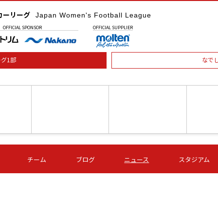
カーリーグ
Japan Women's Football League
OFFICIAL
SPONSOR
OFFICIAL
SUPPLIER
グ1部
なで
土) 15:00
第16節 09/05 (土) 16:00
第16節 09/05 (土) 17:00
第16節 09
チーム
ブログ
ニュース
スタジアム
星
ＡＧＦ
いちご
-
-
愛媛Ｌ
Ｓ世田谷
伊賀ＦＣ
ヴィアマ
Ａハリマ
Ｖ市原Ｌ