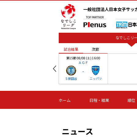
一般社団法人日本女子サッ
TOP
PARTNER
なでしこリー
試合結果
次節
00
第15節 08/08 (土) 16:00
ＡＧＦ
-
ベル
Ｓ世田谷
ニッパツ
試合結果
次節
00
第16節 09/06 (日) 15:00
第16節 09/05 (土) 15:00
第16節 09/05 (
ホーム
日程・結果
順位
津山
ニッパツ
石人の
-
-
-
体大
湯郷ベル
オルカ
ニッパツ
名古屋
静岡
ニュース