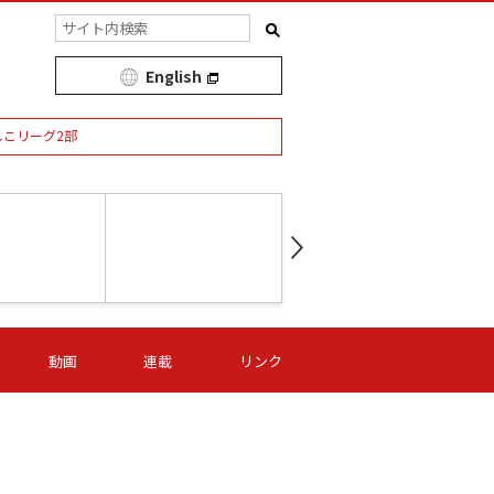
English
しこリーグ2部
第16節 09/05 (土) 15:00
第
ニッパツ
-
ニッパツ
名古屋
/06 (日) 15:00
第16節 09/06 (日) 15:00
第16節 09/05 (土) 15:00
第
動画
連載
リンク
オリプリ
津山
ニッパツ
-
-
-
Ｓ日体大
湯郷ベル
オルカ
ニッパツ
名古屋