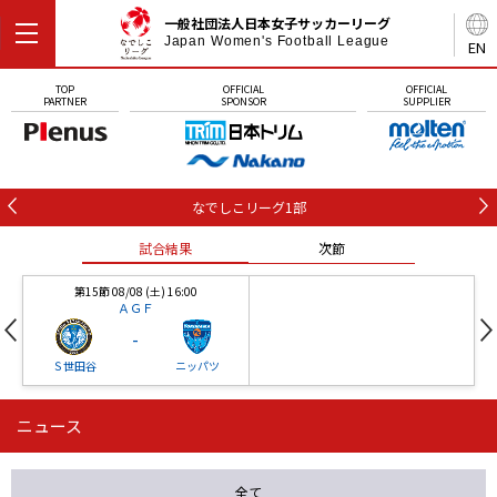
一般社団法人日本女子サッカーリーグ
Japan Women's Football League
EN
TOP
OFFICIAL
OFFICIAL
PARTNER
SPONSOR
SUPPLIER
なでしこリーグ1部
試合結果
次節
第15節 08/08 (土) 16:00
ＡＧＦ
-
Ｓ世田谷
ニッパツ
ニュース
第16節 09/05 (土) 15:00
第16節 09/05 (土) 15:00
試合結果
次節
ニッパツ
石人の星
-
-
全て