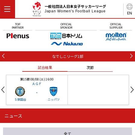
一般社団法人日本女子サッカーリーグ
Japan Women's Football League
EN
TOP
OFFICIAL
OFFICIAL
PARTNER
SPONSOR
SUPPLIER
なでしこリーグ1部
試合結果
次節
第15節 08/08 (土) 16:00
ＡＧＦ
-
Ｓ世田谷
ニッパツ
ニュース
第16節 09/05 (土) 15:00
第16節 09/05 (土) 15:00
試合結果
次節
ニッパツ
石人の星
-
-
全て