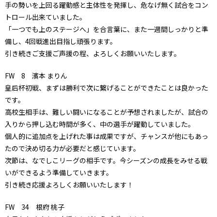
手の勢いを上回る躍動感と主体性を発揮し、危なげ無く試合をコン
トロール出来ていました。
「一つでも上のステージへ」を合言葉に、また一週間しっかりと準
備し、4回戦進出目指し頑張ります。
引き続きご支援ご声援の程、よろしくお願いいたします。
FW 8 濱本 まりん
皇后杯初戦、まずは勝利で次に繋げることができたことは良かった
です。
高校生相手は、難しい闘いになることが予想されましたが、試合の
入りから押し込む時間が多く、中の選手が躍動していました。
個人的に追加点を上げれた事は成果ですが、チャンスが他にもあっ
たので決め切る力が必要だと感じています。
次節は、なでしこリーグの相手です。今シーズンの成長をみせる戦
いができるよう準備していきます。
引き続き応援よろしくお願いいたします！
FW 34 根府 桃子