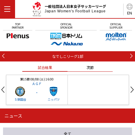
一般社団法人日本女子サッカーリーグ
Japan Women's Football League
EN
TOP
OFFICIAL
OFFICIAL
PARTNER
SPONSOR
SUPPLIER
なでしこリーグ1部
試合結果
次節
第15節 08/08 (土) 16:00
ＡＧＦ
-
Ｓ世田谷
ニッパツ
ニュース
第16節 09/05 (土) 15:00
第16節 09/05 (土) 15:00
試合結果
次節
ニッパツ
石人の星
-
-
全て