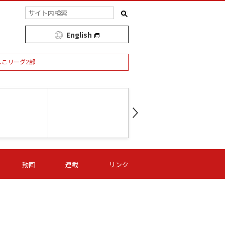
English
しこリーグ2部
第16節 09/05 (土) 15:00
第
ニッパツ
-
ニッパツ
名古屋
/06 (日) 15:00
第16節 09/06 (日) 15:00
第16節 09/05 (土) 15:00
第
動画
連載
リンク
オリプリ
津山
ニッパツ
-
-
-
Ｓ日体大
湯郷ベル
オルカ
ニッパツ
名古屋