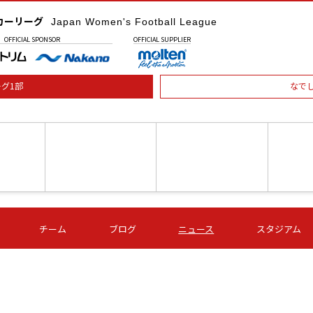
カーリーグ
Japan Women's Football League
OFFICIAL
SPONSOR
OFFICIAL
SUPPLIER
グ1部
なで
土) 15:00
第16節 09/05 (土) 16:00
第16節 09/05 (土) 17:00
第16節 09
チーム
ブログ
ニュース
スタジアム
星
ＡＧＦ
いちご
-
-
愛媛Ｌ
Ｓ世田谷
伊賀ＦＣ
ヴィアマ
Ａハリマ
Ｖ市原Ｌ