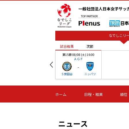
一般社団法人日本女子サッ
TOP
PARTNER
なでしこリー
試合結果
次節
00
第15節 08/08 (土) 16:00
ＡＧＦ
-
ベル
Ｓ世田谷
ニッパツ
試合結果
次節
00
第16節 09/06 (日) 15:00
第16節 09/05 (土) 15:00
第16節 09/05 (
ホーム
日程・結果
順位
津山
ニッパツ
石人の
-
-
-
体大
湯郷ベル
オルカ
ニッパツ
名古屋
静岡
ニュース