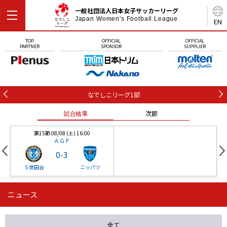
一般社団法人日本女子サッカーリーグ
Japan Women's Football League
EN
TOP
OFFICIAL
OFFICIAL
PARTNER
SPONSOR
SUPPLIER
なでしこリーグ1部
試合結果
次節
第15節 08/08 (土) 16:00
ＡＧＦ
0
-
3
Ｓ世田谷
ニッパツ
ニュース
第16節 09/05 (土) 15:00
第16節 09/05 (土) 15:00
試合結果
次節
ニッパツ
石人の星
-
-
全て