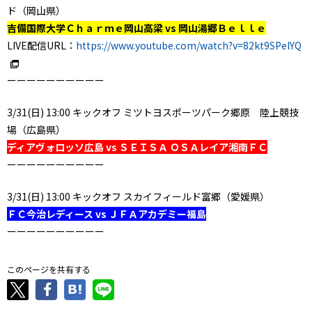
ド（岡山県）
吉備国際大学Ｃｈａｒｍｅ岡山高梁 vs 岡山湯郷Ｂｅｌｌｅ
LIVE配信URL：
https://www.youtube.com/watch?v=82kt9SPelYQ
ーーーーーーーーーー
3/31(日) 13:00 キックオフ ミツトヨスポーツパーク郷原 陸上競技
場（広島県）
ディアヴォロッソ広島 vs ＳＥＩＳＡ ＯＳＡレイア湘南ＦＣ
ーーーーーーーーーー
3/31(日) 13:00 キックオフ スカイフィールド富郷（愛媛県）
ＦＣ今治レディース vs ＪＦＡアカデミー福島
ーーーーーーーーーー
このページを共有する