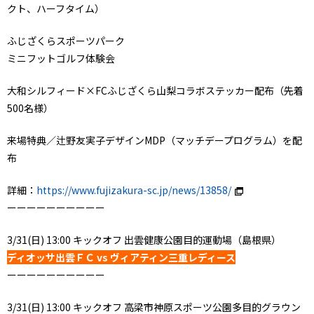
クト、ハーフタイム）
ふじざくらスポーツパーク
ミニフットゴルフ体験会
大和シルフィード×FCふじざくら山梨コラボステッカー配布（先着
500名様）
来場特典／辻野友実子デザインMDP（マッチデープログラム）を配
布
詳細：
https://www.fujizakura-sc.jp/news/13858/
ーーーーーーーーーー
3/31(日) 13:00 キックオフ 出雲健康公園目的運動場（島根県）
ディオッサ出雲ＦＣ vs ヴィアティン三重レディース
ーーーーーーーーーー
3/31(日) 13:00 キックオフ 高梁市神原スポーツ公園多目的グラウン