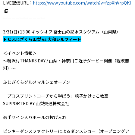
LIVE配信URL：
https://www.youtube.com/watch?v=fzpXhVrpQKI
ーーーーーーーーーー
3/31(日) 13:00 キックオフ 富士山の銘水スタジアム（山梨県）
ＦＣふじざくら山梨 vs 大和シルフィード
＜イベント情報＞
～鳴沢村THANKS DAY / 山梨・神奈川ご近所ダービー開催（観戦無
料）～
ふじざくらグルメマルシェオープン
「プロスプリントコーチから学ぼう」親子かけっこ教室
SUPPORTED BY 山梨交通株式会社
選手サイン入りボールの投げ入れ
ピンキーダンスファクトリーによるダンスショー（オープニングア