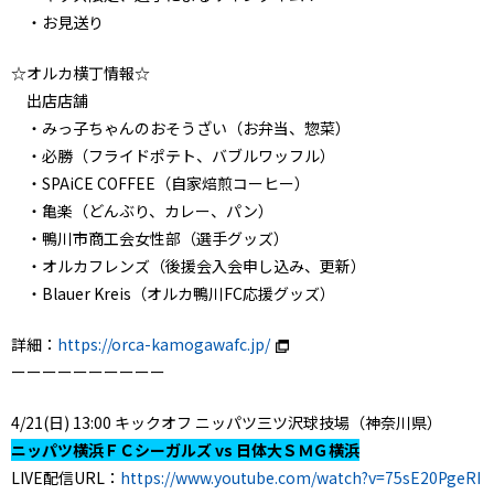
・お見送り
☆オルカ横丁情報☆
出店店舗
・みっ子ちゃんのおそうざい（お弁当、惣菜）
・必勝（フライドポテト、バブルワッフル）
・SPAiCE COFFEE（自家焙煎コーヒー）
・亀楽（どんぶり、カレー、パン）
・鴨川市商工会女性部（選手グッズ）
・オルカフレンズ（後援会入会申し込み、更新）
・Blauer Kreis（オルカ鴨川FC応援グッズ）
詳細：
https://orca-kamogawafc.jp/
ーーーーーーーーーー
4/21(日) 13:00 キックオフ ニッパツ三ツ沢球技場（神奈川県）
ニッパツ横浜ＦＣシーガルズ vs 日体大ＳＭＧ横浜
LIVE配信URL：
https://www.youtube.com/watch?v=75sE20PgeRI