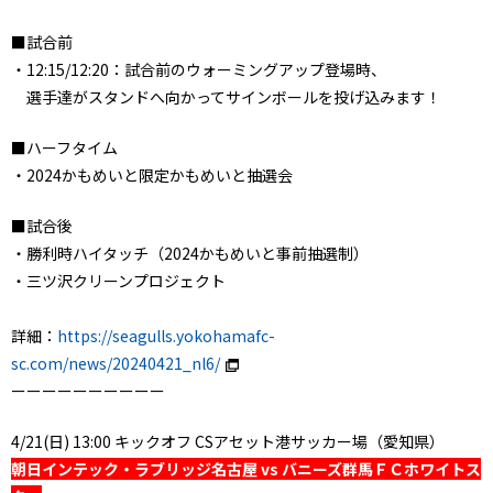
■試合前
・12:15/12:20：試合前のウォーミングアップ登場時、
選手達がスタンドへ向かってサインボールを投げ込みます！
■ハーフタイム
・2024かもめいと限定かもめいと抽選会
■試合後
・勝利時ハイタッチ（2024かもめいと事前抽選制）
・三ツ沢クリーンプロジェクト
詳細：
https://seagulls.yokohamafc-
sc.com/news/20240421_nl6/
ーーーーーーーーーー
4/21(日) 13:00 キックオフ CSアセット港サッカー場（愛知県）
朝日インテック・ラブリッジ名古屋 vs バニーズ群馬ＦＣホワイトス