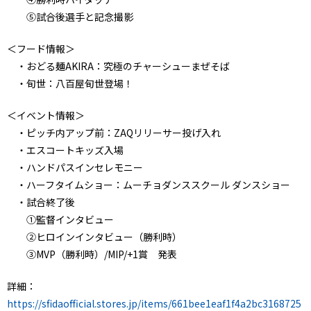
⑤試合後選手と記念撮影
＜フード情報＞
・おどる麺AKIRA：究極のチャーシューまぜそば
・旬世：八百屋旬世登場！
＜イベント情報＞
・ピッチ内アップ前：ZAQリリーサー投げ入れ
・エスコートキッズ入場
・ハンドパスインセレモニー
・ハーフタイムショー：ムーチョダンススクール ダンスショー
・試合終了後
①監督インタビュー
②ヒロインインタビュー（勝利時）
③MVP（勝利時）/MIP/+1賞 発表
詳細：
https://sfidaofficial.stores.jp/items/661bee1eaf1f4a2bc3168725