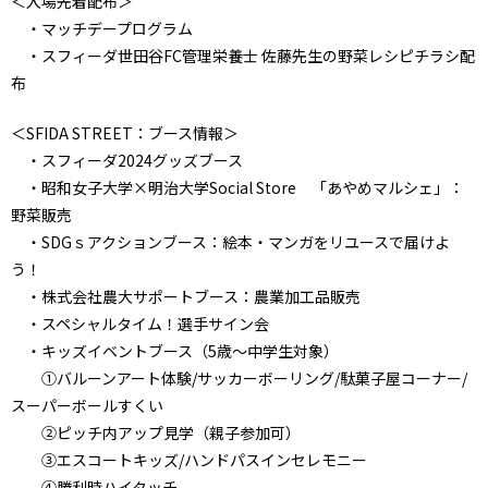
＜入場先着配布＞
・マッチデープログラム
・スフィーダ世田谷FC管理栄養士 佐藤先生の野菜レシピチラシ配
布
＜SFIDA STREET：ブース情報＞
・スフィーダ2024グッズブース
・昭和女子大学×明治大学Social Store 「あやめマルシェ」：
野菜販売
・SDGｓアクションブース：絵本・マンガをリユースで届けよ
う！
・株式会社農大サポートブース：農業加工品販売
・スペシャルタイム！選手サイン会
・キッズイベントブース（5歳～中学生対象）
①バルーンアート体験/サッカーボーリング/駄菓子屋コーナー/
スーパーボールすくい
②ピッチ内アップ見学（親子参加可）
③エスコートキッズ/ハンドパスインセレモニー
④勝利時ハイタッチ