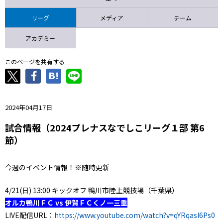
ニッパツ
名古屋
静岡
愛媛Ｌ
リーグ
メディア
チーム
アカデミー
このページを共有する
2024年04月17日
試合情報（2024プレナスなでしこリーグ１部 第6
節）
今週のイベント情報！※随時更新
4/21(日) 13:00 キックオフ 鴨川市陸上競技場（千葉県）
オルカ鴨川ＦＣ vs 伊賀ＦＣくノ一三重
LIVE配信URL：
https://www.youtube.com/watch?v=qYRqasI6Ps0