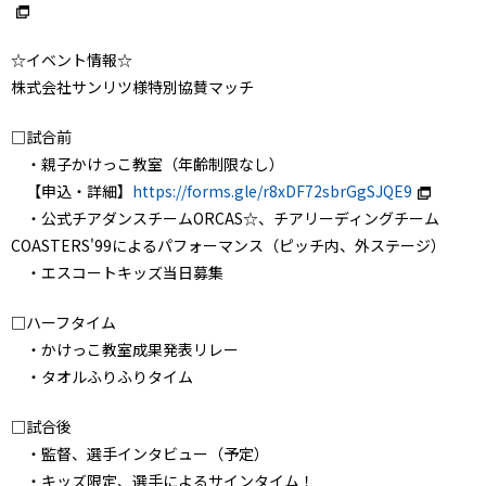
☆イベント情報☆
株式会社サンリツ様特別協賛マッチ
□試合前
・親子かけっこ教室（年齢制限なし）
【申込・詳細】
https://forms.gle/r8xDF72sbrGgSJQE9
・公式チアダンスチームORCAS☆、チアリーディングチーム
COASTERS'99によるパフォーマンス（ピッチ内、外ステージ）
・エスコートキッズ当日募集
□ハーフタイム
・かけっこ教室成果発表リレー
・タオルふりふりタイム
□試合後
・監督、選手インタビュー（予定）
・キッズ限定、選手によるサインタイム！