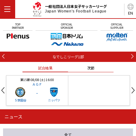
一般社団法人日本女子サッカーリーグ
Japan Women's Football League
EN
TOP
OFFICIAL
OFFICIAL
PARTNER
SPONSOR
SUPPLIER
なでしこリーグ1部
試合結果
次節
第15節 08/08 (土) 16:00
ＡＧＦ
-
Ｓ世田谷
ニッパツ
ニュース
第16節 09/05 (土) 15:00
第16節 09/05 (土) 15:00
試合結果
次節
ニッパツ
石人の星
-
-
全て