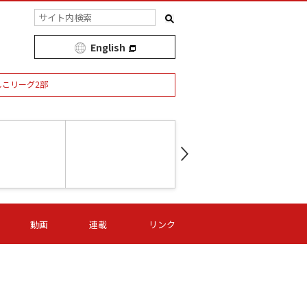
English
しこリーグ2部
第16節 09/05 (土) 15:00
第
ニッパツ
-
ニッパツ
名古屋
/06 (日) 15:00
第16節 09/06 (日) 15:00
第16節 09/05 (土) 15:00
第
動画
連載
リンク
オリプリ
津山
ニッパツ
-
-
-
Ｓ日体大
湯郷ベル
オルカ
ニッパツ
名古屋