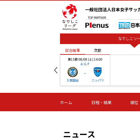
一般社団法人日本女子サッ
TOP
PARTNER
なでしこリー
試合結果
次節
00
第15節 08/08 (土) 16:00
ＡＧＦ
-
ベル
Ｓ世田谷
ニッパツ
試合結果
次節
00
第16節 09/06 (日) 15:00
第16節 09/05 (土) 15:00
第16節 09/05 (
ホーム
日程・結果
順位
津山
ニッパツ
石人の
-
-
-
体大
湯郷ベル
オルカ
ニッパツ
名古屋
静岡
ニュース