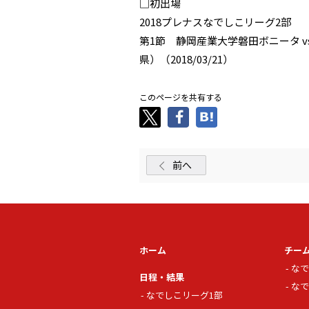
□初出場
2018プレナスなでしこリーグ2部
第1節 静岡産業大学磐田ボニータ 
県）（2018/03/21）
このページを共有する
前へ
ホーム
チー
なで
日程・結果
なで
なでしこリーグ1部