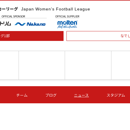
カーリーグ
Japan Women's Football League
OFFICIAL
SPONSOR
OFFICIAL
SUPPLIER
グ1部
なで
土) 15:00
第16節 09/05 (土) 16:00
第16節 09/05 (土) 17:00
第16節 09
チーム
ブログ
ニュース
スタジアム
星
ＡＧＦ
いちご
-
-
愛媛Ｌ
Ｓ世田谷
伊賀ＦＣ
ヴィアマ
Ａハリマ
Ｖ市原Ｌ