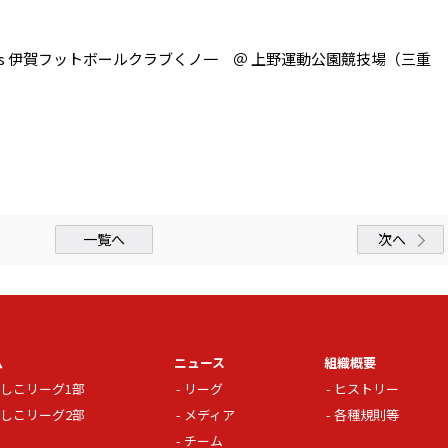
vs 伊賀フットボールクラブくノ一 ＠ 上野運動公園競技場（三重
一覧へ
次へ
ム
ニュース
組織概要
しこリーグ1部
リーグ
ヒストリー
しこリーグ2部
メディア
各種規則等
チーム