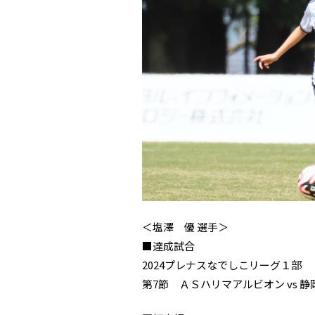
＜塩澤 優 選手＞
■達成試合
2024プレナスなでしこリーグ１部
第7節 ＡＳハリマアルビオン vs 静