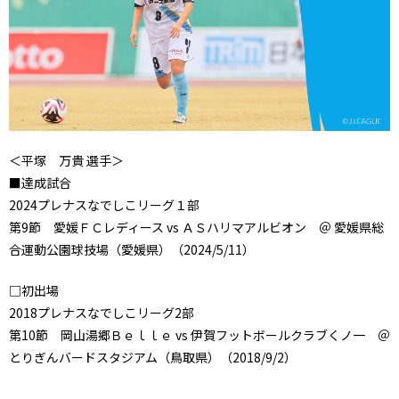
＜平塚 万貴 選手＞
■達成試合
2024プレナスなでしこリーグ１部
第9節 愛媛ＦＣレディース vs ＡＳハリマアルビオン ＠ 愛媛県総
合運動公園球技場（愛媛県）（2024/5/11）
□初出場
2018プレナスなでしこリーグ2部
第10節 岡山湯郷Ｂｅｌｌｅ vs 伊賀フットボールクラブくノ一 ＠
とりぎんバードスタジアム（鳥取県）（2018/9/2）