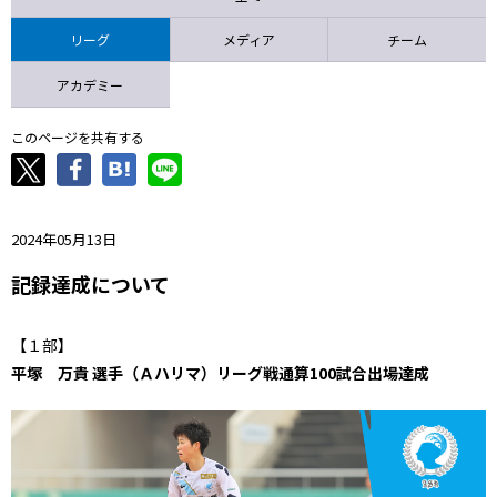
ニッパツ
名古屋
静岡
愛媛Ｌ
リーグ
メディア
チーム
アカデミー
このページを共有する
2024年05月13日
記録達成について
【１部】
平塚 万貴 選手（Ａハリマ）リーグ戦通算100試合出場達成