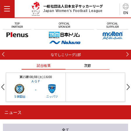
一般社団法人日本女子サッカーリーグ
Japan Women's Football League
EN
TOP
OFFICIAL
OFFICIAL
PARTNER
SPONSOR
SUPPLIER
なでしこリーグ1部
試合結果
次節
第15節 08/08 (土) 16:00
ＡＧＦ
-
Ｓ世田谷
ニッパツ
ニュース
第16節 09/05 (土) 15:00
第16節 09/05 (土) 15:00
試合結果
次節
ニッパツ
石人の星
-
-
全て