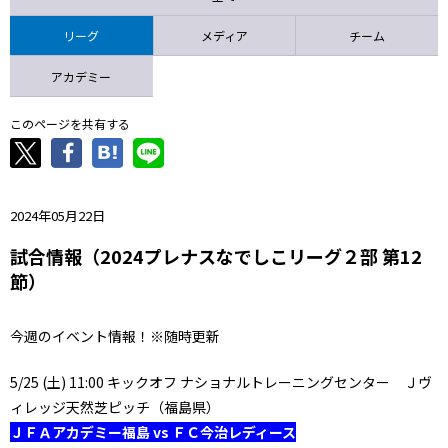
ニッパツ
名古屋
静岡
愛媛Ｌ
リーグ
メディア
チーム
アカデミー
このページを共有する
2024年05月22日
試合情報（2024プレナスなでしこリーグ２部 第12
節）
今週のイベント情報！※随時更新
5/25 (土) 11:00 キックオフ ナショナルトレーニングセンター Ｊヴ
ィレッジ天然芝ピッチ（福島県）
ＪＦＡアカデミー福島 vs ＦＣ今治レディース