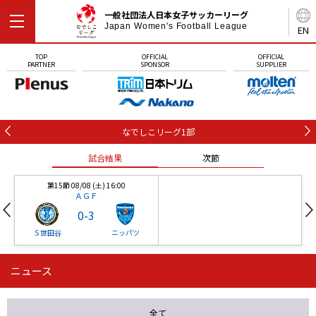
一般社団法人日本女子サッカーリーグ
Japan Women's Football League
EN
TOP
OFFICIAL
OFFICIAL
PARTNER
SPONSOR
SUPPLIER
なでしこリーグ1部
試合結果
次節
第15節 08/08 (土) 16:00
ＡＧＦ
0
-
3
Ｓ世田谷
ニッパツ
ニュース
第16節 09/05 (土) 15:00
第16節 09/05 (土) 15:00
試合結果
次節
ニッパツ
石人の星
-
-
全て