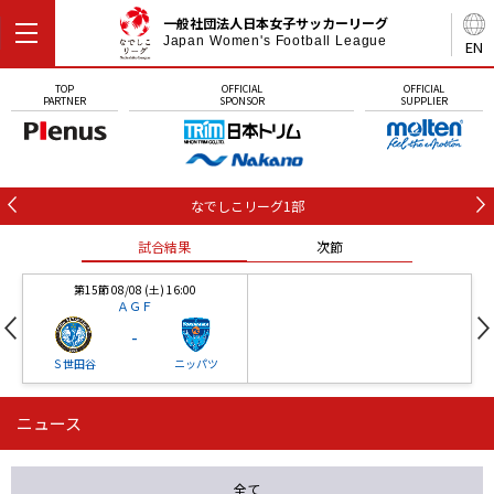
一般社団法人日本女子サッカーリーグ
Japan Women's Football League
EN
TOP
OFFICIAL
OFFICIAL
PARTNER
SPONSOR
SUPPLIER
なでしこリーグ1部
試合結果
次節
第15節 08/08 (土) 16:00
ＡＧＦ
-
Ｓ世田谷
ニッパツ
ニュース
第16節 09/05 (土) 15:00
第16節 09/05 (土) 15:00
試合結果
次節
ニッパツ
石人の星
-
-
全て