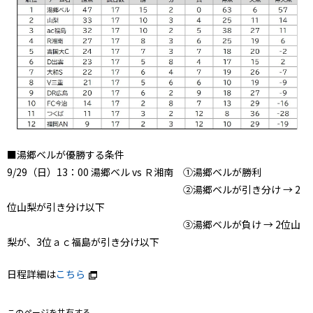
■湯郷ベルが優勝する条件
9/29（日）13：00 湯郷ベル vs Ｒ湘南 ①湯郷ベルが勝利
②湯郷ベルが引き分け → 2
位山梨が引き分け以下
③湯郷ベルが負け → 2位山
梨が、3位ａｃ福島が引き分け以下
日程詳細は
こちら
このページを共有する