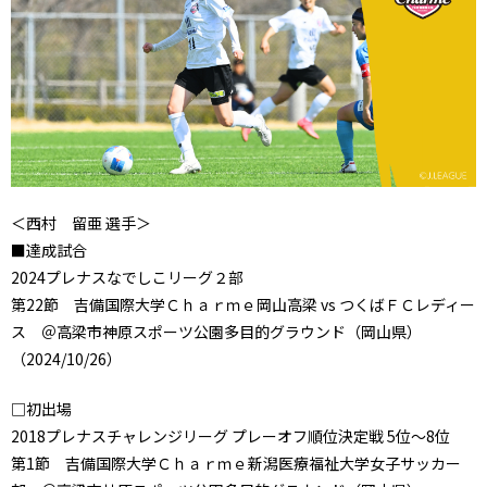
＜西村 留亜 選手＞
■達成試合
2024プレナスなでしこリーグ２部
第22節 吉備国際大学Ｃｈａｒｍｅ岡山高梁 vs つくばＦＣレディー
ス ＠高梁市神原スポーツ公園多目的グラウンド（岡山県）
（2024/10/26）
□初出場
2018プレナスチャレンジリーグ プレーオフ順位決定戦 5位～8位
第1節 吉備国際大学Ｃｈａｒｍｅ新潟医療福祉大学女子サッカー