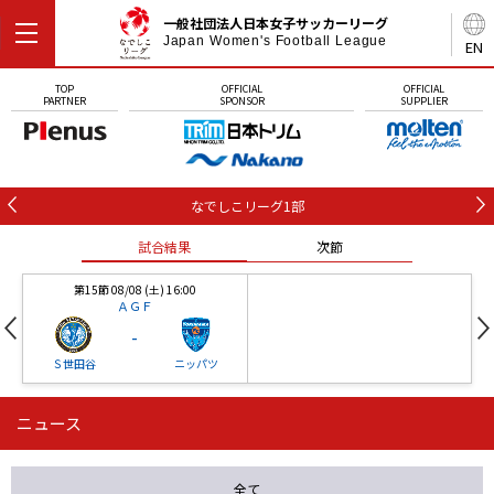
一般社団法人日本女子サッカーリーグ
Japan Women's Football League
EN
TOP
OFFICIAL
OFFICIAL
PARTNER
SPONSOR
SUPPLIER
なでしこリーグ1部
試合結果
次節
第15節 08/08 (土) 16:00
ＡＧＦ
-
Ｓ世田谷
ニッパツ
ニュース
第16節 09/05 (土) 15:00
第16節 09/05 (土) 15:00
試合結果
次節
ニッパツ
石人の星
-
-
全て