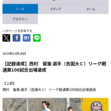
ニッパツ
名古屋
静岡
愛媛Ｌ
リーグ
メディア
チーム
アカデミー
このページを共有する
2024年10月26日
【記録達成】西村 留亜 選手（吉国大Ｃ）リーグ戦
通算100試合出場達成
【２部】
西村 留亜 選手（吉国大Ｃ）リーグ戦通算100試合出場達成