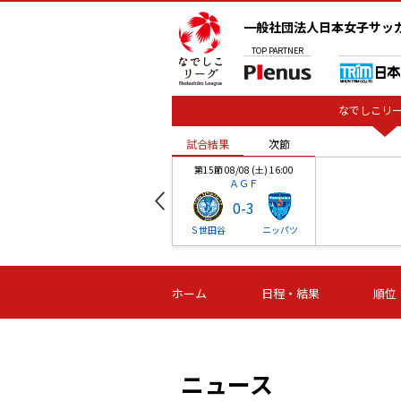
一般社団法人日本女子サッ
TOP
PARTNER
なでしこリー
試合結果
次節
00
第15節 08/08 (土) 16:00
ＡＧＦ
0
-
3
ベル
Ｓ世田谷
ニッパツ
試合結果
次節
00
第16節 09/06 (日) 15:00
第16節 09/05 (土) 15:00
第16節 09/05 (
ホーム
日程・結果
順位
津山
ニッパツ
石人の
-
-
-
体大
湯郷ベル
オルカ
ニッパツ
名古屋
静岡
ニュース