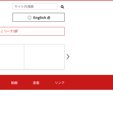
English
しこリーグ2部
第16節 09/05 (土) 15:00
第
ニッパツ
-
ニッパツ
名古屋
/06 (日) 15:00
第16節 09/06 (日) 15:00
第16節 09/05 (土) 15:00
第
動画
連載
リンク
オリプリ
津山
ニッパツ
-
-
-
Ｓ日体大
湯郷ベル
オルカ
ニッパツ
名古屋