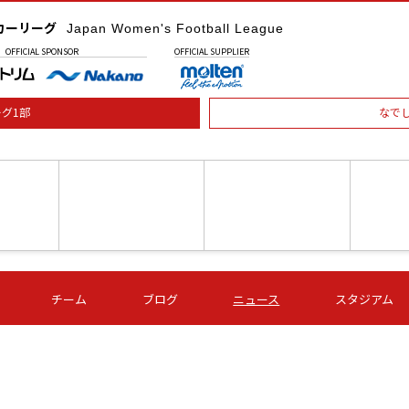
カーリーグ
Japan Women's Football League
OFFICIAL
SPONSOR
OFFICIAL
SUPPLIER
グ1部
なで
土) 15:00
第16節 09/05 (土) 16:00
第16節 09/05 (土) 17:00
第16節 09
チーム
ブログ
ニュース
スタジアム
星
ＡＧＦ
いちご
-
-
愛媛Ｌ
Ｓ世田谷
伊賀ＦＣ
ヴィアマ
Ａハリマ
Ｖ市原Ｌ