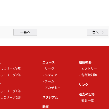
一覧へ
次へ
ム
ニュース
組織概要
しこリーグ1部
リーグ
ヒストリー
しこリーグ2部
メディア
各種規則等
チーム
グ
リンク
アカデミー
しこリーグ1部
過去の記録
しこリーグ2部
スタジアム
表彰一覧
動画