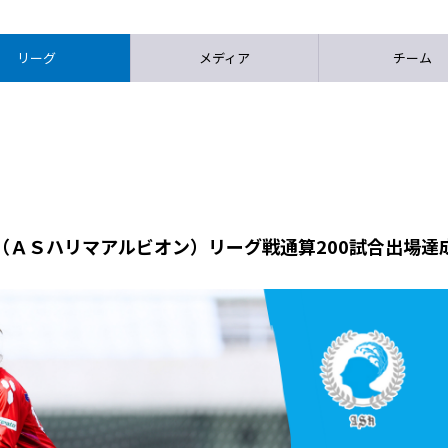
リーグ
メディア
チーム
（ＡＳハリマアルビオン）リーグ戦通算200試合出場達