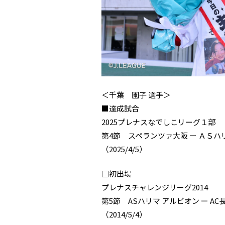
＜千葉 園子 選手＞
■達成試合
2025プレナスなでしこリーグ１部
第4節 スペランツァ大阪 ー ＡＳ
（2025/4/5）
□初出場
プレナスチャレンジリーグ2014
第5節 ASハリマ アルビオン ー 
（2014/5/4）