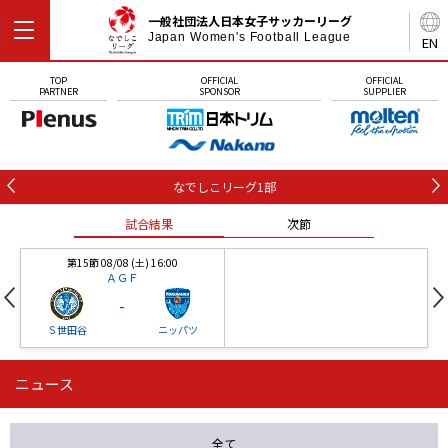
一般社団法人日本女子サッカーリーグ
Japan Women's Football League
EN
TOP
OFFICIAL
OFFICIAL
PARTNER
SPONSOR
SUPPLIER
なでしこリーグ1部
試合結果
次節
第15節 08/08 (土) 16:00
ＡＧＦ
-
Ｓ世田谷
ニッパツ
ニュース
第16節 09/05 (土) 15:00
第16節 09/05 (土) 15:00
試合結果
次節
ニッパツ
石人の星
-
-
全て