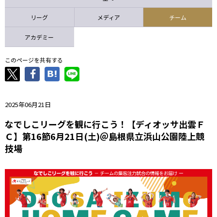
ニッパツ
名古屋
静岡
愛媛Ｌ
リーグ
メディア
チーム
アカデミー
このページを共有する
2025年06月21日
なでしこリーグを観に行こう！【ディオッサ出雲Ｆ
Ｃ】第16節6月21日(土)＠島根県立浜山公園陸上競
技場