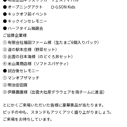
● オープニングアクト ひらSON Kids
● キックオフ前イベント
● キックインセレモニー
● ハーフタイム抽選会
ご協賛企業様
① 有限会社福田ファーム様（生たまご6個入りパック）
② 道の駅本庄様（野菜セット）
③ 出雲の日本海様（のどぐろ丼セット）
④ 米山萬商店様（ソフトスパゲティ）
● 試合後セレモニー
① マンオブザマッチ
② 明治安田賞
③ 伊藤農園様（出雲大社産デラウェアを両チームに進呈）
とにかくご来場いただいた皆様に豪華景品が当たります。
ピッチの中も、スタンドもアツくアツく盛り上がりましょう。
ご来場をお待ちしています。