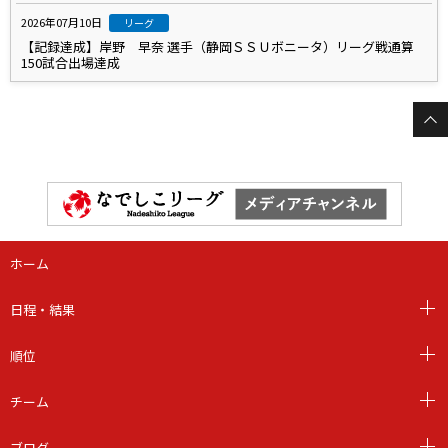
2026年07月10日
リーグ
【記録達成】岸野 早奈 選手（静岡ＳＳＵボニータ）リーグ戦通算
150試合出場達成
ホーム
日程・結果
順位
チーム
ブログ