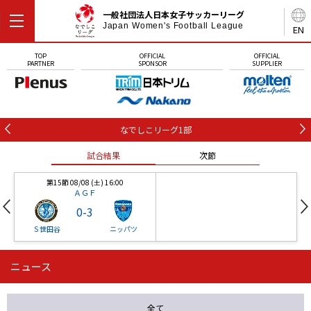
一般社団法人日本女子サッカーリーグ
Japan Women's Football League
EN
TOP
OFFICIAL
OFFICIAL
PARTNER
SPONSOR
SUPPLIER
なでしこリーグ1部
試合結果
次節
第15節 08/08 (土) 16:00
ＡＧＦ
0
-
3
Ｓ世田谷
ニッパツ
ニュース
第16節 09/05 (土) 15:00
第16節 09/05 (土) 15:00
試合結果
次節
ニッパツ
石人の星
-
-
全て