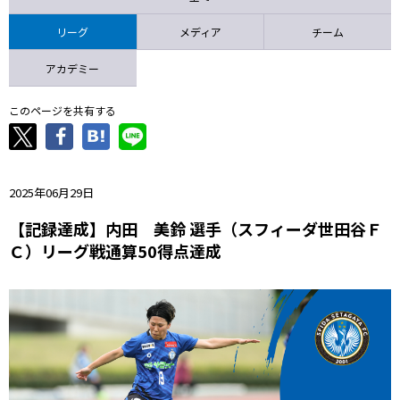
ニッパツ
名古屋
静岡
愛媛Ｌ
リーグ
メディア
チーム
アカデミー
このページを共有する
2025年06月29日
【記録達成】内田 美鈴 選手（スフィーダ世田谷Ｆ
Ｃ）リーグ戦通算50得点達成