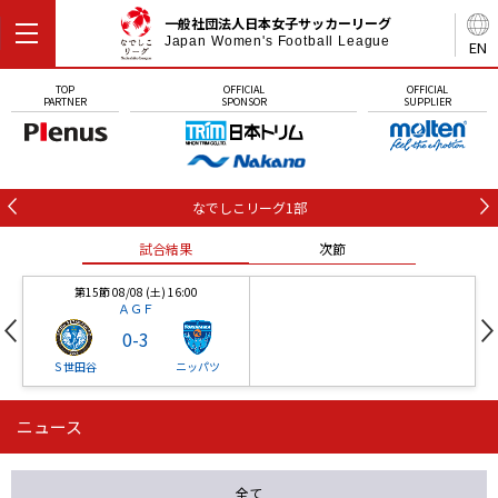
一般社団法人日本女子サッカーリーグ
Japan Women's Football League
EN
TOP
OFFICIAL
OFFICIAL
PARTNER
SPONSOR
SUPPLIER
なでしこリーグ1部
試合結果
次節
第15節 08/08 (土) 16:00
ＡＧＦ
0
-
3
Ｓ世田谷
ニッパツ
ニュース
第16節 09/05 (土) 15:00
第16節 09/05 (土) 15:00
試合結果
次節
ニッパツ
石人の星
-
-
全て