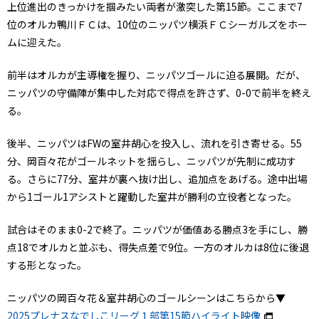
上位進出のきっかけを掴みたい両者が激突した第15節。ここまで7
位のオルカ鴨川ＦＣは、10位のニッパツ横浜ＦＣシーガルズをホー
ムに迎えた。
前半はオルカが主導権を握り、ニッパツゴールに迫る展開。だが、
ニッパツの守備陣が集中した対応で得点を許さず、0-0で前半を終え
る。
後半、ニッパツはFWの室井胡心を投入し、流れを引き寄せる。55
分、岡百々花がゴールネットを揺らし、ニッパツが先制に成功す
る。さらに77分、室井が裏へ抜け出し、追加点をあげる。途中出場
から1ゴール1アシストと躍動した室井が勝利の立役者となった。
試合はそのまま0-2で終了。ニッパツが価値ある勝点3を手にし、勝
点18でオルカと並ぶも、得失点差で9位。一方のオルカは8位に後退
する形となった。
ニッパツの岡百々花＆室井胡心のゴールシーンはこちらから▼
2025プレナスなでしこリーグ１部第15節ハイライト映像