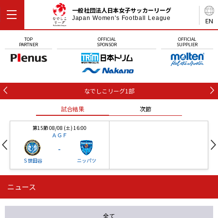
一般社団法人日本女子サッカーリーグ
Japan Women's Football League
EN
TOP
OFFICIAL
OFFICIAL
PARTNER
SPONSOR
SUPPLIER
なでしこリーグ1部
試合結果
次節
第15節 08/08 (土) 16:00
ＡＧＦ
-
Ｓ世田谷
ニッパツ
ニュース
第16節 09/05 (土) 15:00
第16節 09/05 (土) 15:00
試合結果
次節
ニッパツ
石人の星
-
-
全て