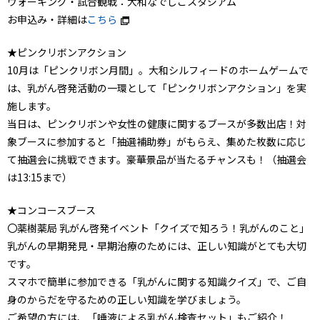
ウォーキング・試合観戦：大和なでしこスタジアム
お申込み・詳細は
こちら
★ピンクリボンアクション
10月は「ピンクリボン月間」。大和シルフィードのホームゲームで
は、乳がん啓発活動の一環として「ピンクリボンアクション」を実
施します。
当日は、ピンクリボンや女性の健康に関するブースが多数出店！対
象ブースに参加すると「抽選補助券」がもらえ、集めた枚数に応じ
て抽選会に挑戦できます。豪華景品が当たるチャンスも！（抽選会
は13:15まで）
★コンコースブース
〇薬樹薬局 乳がん啓発イベント「クイズで知ろう！乳がんのこと」
乳がんの早期発見・早期治療のためには、正しい知識がとても大切
です。
スマホで簡単に参加できる「乳がんに関する知識クイズ」で、ご自
身のからだを守るための正しい知識を学びましょう。
ご希望の方には、「唾液による乳がん検査セット」もご紹介！