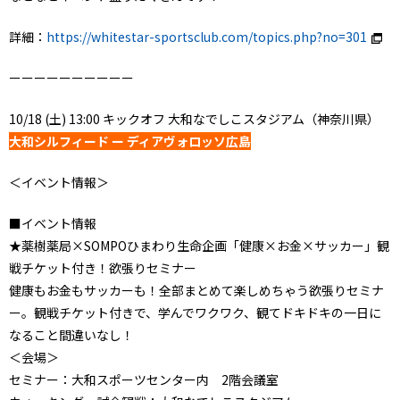
詳細：
https://whitestar-sportsclub.com/topics.php?no=301
ーーーーーーーーーー
10/18 (土) 13:00 キックオフ 大和なでしこスタジアム（神奈川県）
大和シルフィード ー ディアヴォロッソ広島
＜イベント情報＞
■イベント情報
★薬樹薬局×SOMPOひまわり生命企画「健康×お金×サッカー」観
戦チケット付き！欲張りセミナー
健康もお金もサッカーも！全部まとめて楽しめちゃう欲張りセミナ
ー。観戦チケット付きで、学んでワクワク、観てドキドキの一日に
なること間違いなし！
＜会場＞
セミナー：大和スポーツセンター内 2階会議室