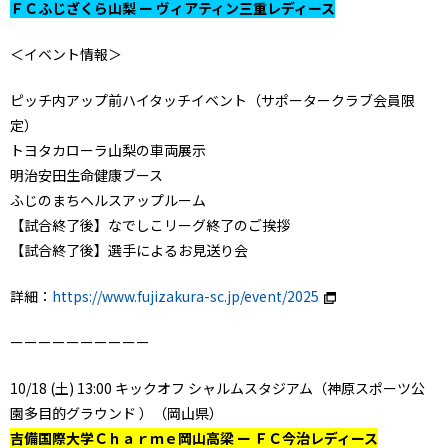
ＦＣふじざくら山梨 ー ヴィアティン三重レディース
＜イベント情報＞
ピッチ内アップ前ハイタッチイベント（サポータークラブ会員限
定）
トヨタカローラ山梨の車両展示
明治安田生命健康ブース
ふじのまちヘルスアップルーム
【試合終了後】なでしこリーグ終了のご挨拶
【試合終了後】選手によるお見送り会
詳細：
https://www.fujizakura-sc.jp/event/2025
ーーーーーーーーーー
10/18 (土) 13:00 キックオフ シャルムスタジアム（神原スポーツ公
園多目的グラウンド ）（岡山県）
吉備国際大学Ｃｈａｒｍｅ岡山高梁 ー ＦＣ今治レディース