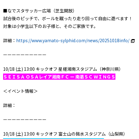
■なでスタサッカー広場（芝生開放）
試合後のピッチで、ボールを蹴ったり走り回って自由に遊べます！
対象は小学生以下のお子様と、そのご家族です。
詳細：
https://www.yamato-sylphid.com/news/20251018info/
ーーーーーーーーーー
10/18 (土) 13:00 キックオフ 星槎湘南スタジアム（神奈川県）
ＳＥＩＳＡ ＯＳＡレイア湘南ＦＣ ー 南葛ＳＣ ＷＩＮＧＳ
＜イベント情報＞
詳細：
ーーーーーーーーーー
10/18 (土) 13:00 キックオフ 富士山の銘水スタジアム（山梨県）