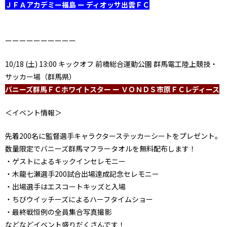
ＪＦＡアカデミー福島 ー ディオッサ出雲ＦＣ
ーーーーーーーーーー
10/18 (土) 13:00 キックオフ 前橋総合運動公園 群馬電工陸上競技・
サッカー場（群馬県）
バニーズ群馬ＦＣホワイトスター ー ＶＯＮＤＳ市原ＦＣレディース
＜イベント情報＞
先着200名に監督選手キャラクターステッカーシートをプレゼント。
数量限定でバニーズ群馬マフラータオルを無料配布します！
・ゲストによるキックインセレモニー
・木龍七瀬選手200試合出場達成記念セレモニー
・出場選手はエスコートキッズと入場
・ちびウイッチーズによるハーフタイムショー
・最終戦恒例の全員集合写真撮影
などなどイベント盛りだくさんです！