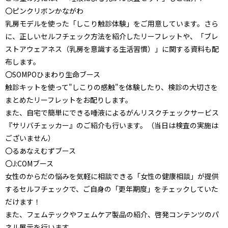
〇ピンクリボンかながわ
乳房モデルを使った「しこり触診体験」をご用意しています。さら
に、正しいセルフチェック方法を紹介したリーフレットや、「ブレ
ストアウェアネス（乳房を意識する生活習慣）」に関する資料も配
布します。
〇SOMPOひまわり生命ブース
触診キットを使って"しこりの感触"を体験したり、検診の大切さを
まとめたリーフレットをお配りします。
また、自宅で簡単にできる唾液によるがんリスクチェックサービス
『サリバチェッカー』のご紹介も行います。（当日は検査の実施は
ございません）
〇るあなえむずブース
〇J:COMブース
女性のからだの悩みを気軽に相談できる「女性の健康相談」が提供
するセルフチェックで、ご自身の「更年期度」をチェックしていた
だけます！
また、フェムテックやフェムケア製品の紹介、啓発コンテンツのパ
ネル展示を行います。