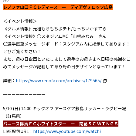
レノファ山口ＦＣレディース ー ディアヴォロッソ広島
＜イベント情報＞
《グルメ情報》元祖もちもちポテト/もっちいかすてら
《イベント情報》○スタジアムMC「山根みなみ」さん
〇選手直筆メッセージボード：スタジアム内に掲示してあります！
ぜひご覧ください！
また、母の日企画といたしまして選手のお母さまへ日頃の感謝をこ
めてメッセージが記載してあり母の日デザインとなっています！
詳細：
https://www.renofa.com/archives/179565/
ーーーーーーーーーー
5/10 (日) 14:00 キックオフ アースケア敷島サッカー・ラグビー場
（群馬県）
バニーズ群馬ＦＣホワイトスター ー 南葛ＳＣ ＷＩＮＧＳ
LIVE配信URL：
https://www.youtube.com/watch?