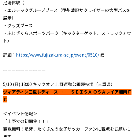
足湯体験...）
・エルテックグループブース（甲州戦記サクライザーの大型バスを
展示）
・グッズブース
・ふじざくらスポーツパーク（キックターゲット、ストラックアウ
ト）
詳細：
https://www.fujizakura-sc.jp/event/0510/
ーーーーーーーーーー
5/10 (日) 13:00 キックオフ 上野運動公園競技場（三重県）
ヴィアティン三重レディース ー ＳＥＩＳＡ ＯＳＡレイア湘南Ｆ
Ｃ
＜イベント情報＞
「上野での初開催！！」
観戦無料！是非、たくさんの女子サッカーファンに観戦をお願いし
ます。