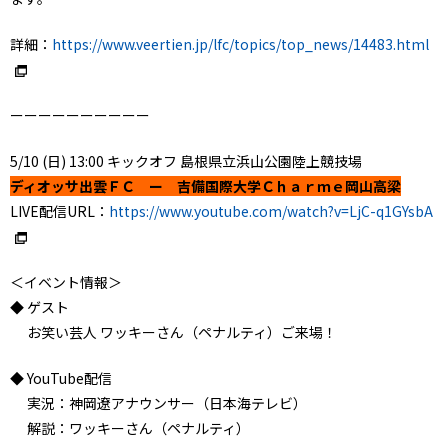
詳細：
https://www.veertien.jp/lfc/topics/top_news/14483.html
ーーーーーーーーーー
5/10 (日) 13:00 キックオフ 島根県立浜山公園陸上競技場
ディオッサ出雲ＦＣ ー 吉備国際大学Ｃｈａｒｍｅ岡山高梁
LIVE配信URL：
https://www.youtube.com/watch?v=LjC-q1GYsbA
＜イベント情報＞
◆ ゲスト
お笑い芸人 ワッキーさん（ペナルティ）ご来場！
◆ YouTube配信
実況：神岡遼アナウンサー（日本海テレビ）
解説：ワッキーさん（ペナルティ）