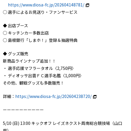
https://www.diosa-fc.jp/202604148781/
◯ 選手によるお見送り・ファンサービス
◆ 出店ブース
◯ キッチンカー多数出店
◯ 島根銀行「しまホ！」登録＆抽選特典
◆ グッズ販売
新商品ラインナップ追加！！
・ 選手応援マフラータオル〈2,750円〉
・ ディオッサ出雲ＦＣ選手名鑑〈1,000円〉
その他、観戦グッズも多数販売！
詳細：
https://www.diosa-fc.jp/202604238720/
ーーーーーーーーーー
5/10 (日) 13:00 キックオフ レイズネクスト周南総合競技場（山口
県）