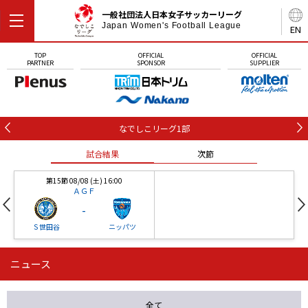
一般社団法人日本女子サッカーリーグ
Japan Women's Football League
EN
TOP
OFFICIAL
OFFICIAL
PARTNER
SPONSOR
SUPPLIER
なでしこリーグ1部
試合結果
次節
第15節 08/08 (土) 16:00
ＡＧＦ
-
Ｓ世田谷
ニッパツ
ニュース
第16節 09/05 (土) 15:00
第16節 09/05 (土) 15:00
試合結果
次節
ニッパツ
石人の星
-
-
全て