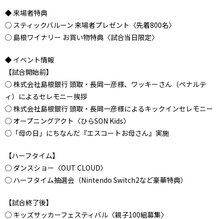
◆ 来場者特典
◯ スティックバルーン 来場者プレゼント〈先着800名〉
◯ 島根ワイナリー お買い物特典〈試合当日限定〉
◆ イベント情報
【試合開始前】
◯ 株式会社島根銀行 頭取・長岡一彦様、ワッキーさん（ペナルテ
ィ）によるセレモニー挨拶
◯ 株式会社島根銀行 頭取・長岡一彦様によるキックインセレモニー
◯ オープニングアクト〈ひらSON Kids〉
◯「母の日」にちなんだ『エスコートお母さん』実施
【ハーフタイム】
◯ ダンスショー〈OUT CLOUD〉
◯ ハーフタイム抽選会（Nintendo Switch2など豪華特典）
【試合終了後】
◯ キッズサッカーフェスティバル〈親子100組募集〉