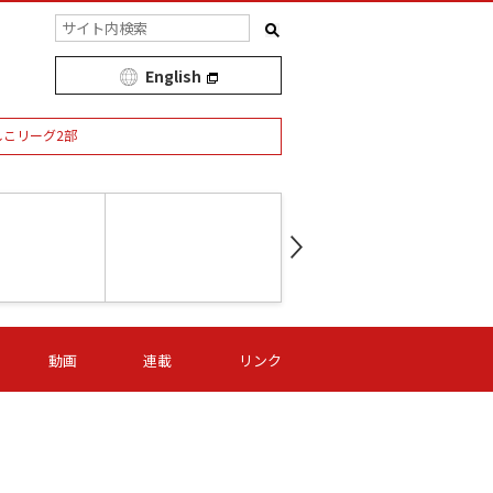
English
しこリーグ2部
第16節 09/05 (土) 15:00
第
ニッパツ
-
ニッパツ
名古屋
/06 (日) 15:00
第16節 09/06 (日) 15:00
第16節 09/05 (土) 15:00
第
動画
連載
リンク
オリプリ
津山
ニッパツ
-
-
-
Ｓ日体大
湯郷ベル
オルカ
ニッパツ
名古屋