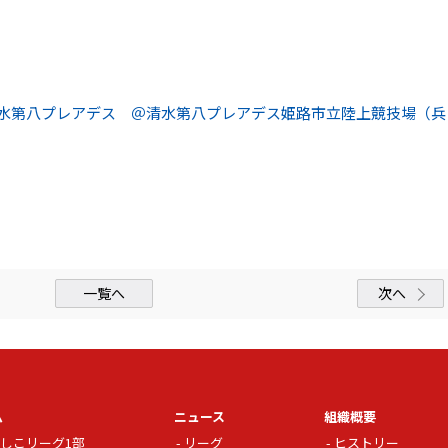
s 清水第八プレアデス ＠清水第八プレアデス姫路市立陸上競技場（兵
一覧へ
次へ
ム
ニュース
組織概要
しこリーグ1部
リーグ
ヒストリー