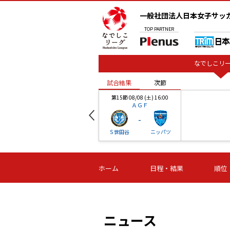
一般社団法人日本女子サッ
TOP
PARTNER
なでしこリー
試合結果
次節
00
第15節 08/08 (土) 16:00
ＡＧＦ
-
ベル
Ｓ世田谷
ニッパツ
試合結果
次節
00
第16節 09/06 (日) 15:00
第16節 09/05 (土) 15:00
第16節 09/05 (
ホーム
日程・結果
順位
津山
ニッパツ
石人の
-
-
-
体大
湯郷ベル
オルカ
ニッパツ
名古屋
静岡
ニュース