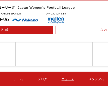
カーリーグ
Japan Women's Football League
OFFICIAL
SPONSOR
OFFICIAL
SUPPLIER
グ1部
なで
土) 15:00
第16節 09/05 (土) 16:00
第16節 09/05 (土) 17:00
第16節 09
チーム
ブログ
ニュース
スタジアム
星
ＡＧＦ
いちご
-
-
愛媛Ｌ
Ｓ世田谷
伊賀ＦＣ
ヴィアマ
Ａハリマ
Ｖ市原Ｌ