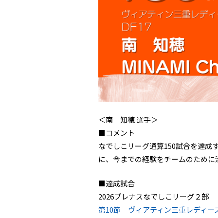
＜南 知穂 選手＞
■コメント
なでしこリーグ通算150試合を達
に、今までの経験をチームのために
■達成試合
2026プレナスなでしこリーグ２部
第10節 ヴィアティン三重レディース