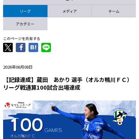
ニッパツ
名古屋
静岡
愛媛Ｌ
リーグ
メディア
チーム
アカデミー
このページを共有する
2026年06月08日
【記録達成】蔵田 あかり 選手（オルカ鴨川ＦＣ）
リーグ戦通算100試合出場達成