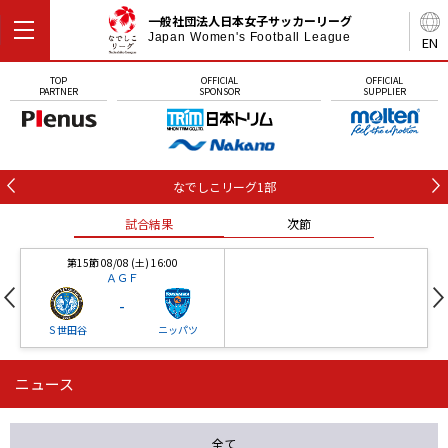
一般社団法人日本女子サッカーリーグ
Japan Women's Football League
EN
TOP
OFFICIAL
OFFICIAL
PARTNER
SPONSOR
SUPPLIER
なでしこリーグ1部
試合結果
次節
第15節 08/08 (土) 16:00
ＡＧＦ
-
Ｓ世田谷
ニッパツ
ニュース
第16節 09/05 (土) 15:00
第16節 09/05 (土) 15:00
試合結果
次節
ニッパツ
石人の星
-
-
全て