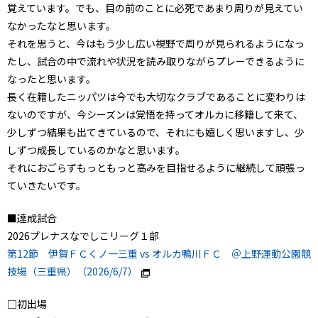
覚えています。でも、目の前のことに必死であまり周りが見えてい
なかったなと思います。
それを思うと、今はもう少し広い視野で周りが見られるようになっ
たし、試合の中で流れや状況を読み取りながらプレーできるように
なったと思います。
長く在籍したニッパツは今でも大切なクラブであることに変わりは
ないのですが、今シーズンは覚悟を持ってオルカに移籍して来て、
少しずつ結果も出てきているので、それにも嬉しく思いますし、少
しずつ成長しているのかなと思います。
それにおごらずもっともっと高みを目指せるように継続して頑張っ
ていきたいです。
■達成試合
2026プレナスなでしこリーグ１部
第12節 伊賀ＦＣくノ一三重 vs オルカ鴨川ＦＣ ＠上野運動公園競
技場（三重県）（2026/6/7）
□初出場