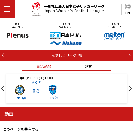
一般社団法人日本女子サッカーリーグ
Japan Women's Football League
EN
TOP
OFFICIAL
OFFICIAL
PARTNER
SPONSOR
SUPPLIER
なでしこリーグ1部
試合結果
次節
第15節 08/08 (土) 16:00
ＡＧＦ
0
-
3
Ｓ世田谷
ニッパツ
動画
第16節 09/05 (土) 15:00
第16節 09/05 (土) 15:00
試合結果
次節
ニッパツ
石人の星
-
-
このページを共有する