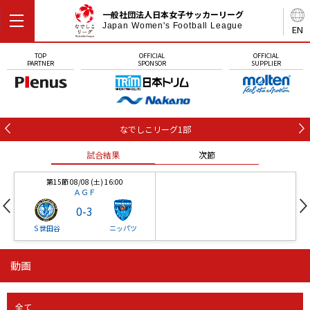
一般社団法人日本女子サッカーリーグ
Japan Women's Football League
EN
TOP
OFFICIAL
OFFICIAL
PARTNER
SPONSOR
SUPPLIER
なでしこリーグ1部
試合結果
次節
第15節 08/08 (土) 16:00
ＡＧＦ
0
-
3
Ｓ世田谷
ニッパツ
動画
第16節 09/05 (土) 15:00
第16節 09/05 (土) 15:00
試合結果
次節
ニッパツ
石人の星
-
-
全て