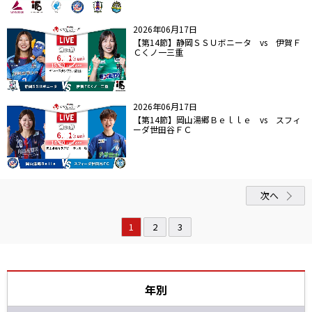
2026年06月17日
【第14節】静岡ＳＳＵボニータ vs 伊賀Ｆ
Ｃくノ一三重
2026年06月17日
【第14節】岡山湯郷Ｂｅｌｌｅ vs スフィ
ーダ世田谷ＦＣ
次へ
1
2
3
年別