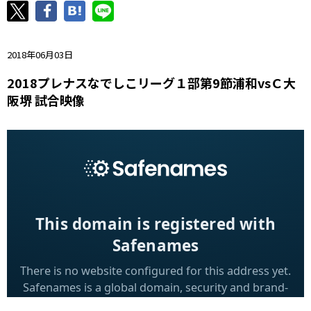
ニッパツ
名古屋
静岡
愛媛Ｌ
2018年06月03日
2018プレナスなでしこリーグ１部第9節浦和vsＣ大
阪堺 試合映像