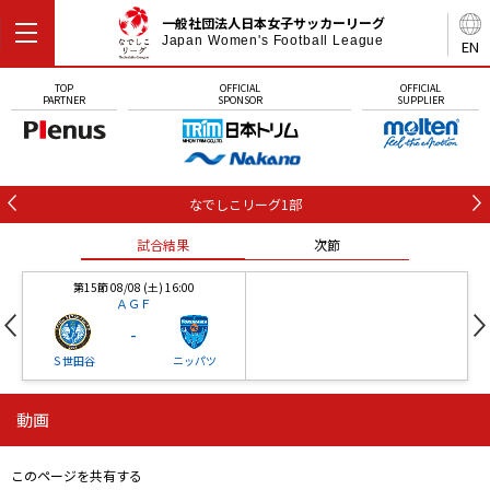
一般社団法人日本女子サッカーリーグ
Japan Women's Football League
EN
TOP
OFFICIAL
OFFICIAL
PARTNER
SPONSOR
SUPPLIER
なでしこリーグ1部
試合結果
次節
第15節 08/08 (土) 16:00
ＡＧＦ
-
Ｓ世田谷
ニッパツ
動画
第16節 09/05 (土) 15:00
第16節 09/05 (土) 15:00
試合結果
次節
ニッパツ
石人の星
-
-
このページを共有する