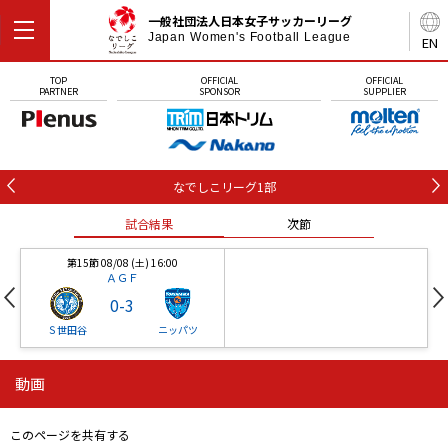
一般社団法人日本女子サッカーリーグ
Japan Women's Football League
EN
TOP
OFFICIAL
OFFICIAL
PARTNER
SPONSOR
SUPPLIER
なでしこリーグ1部
試合結果
次節
第15節 08/08 (土) 16:00
ＡＧＦ
0
-
3
Ｓ世田谷
ニッパツ
動画
第16節 09/05 (土) 15:00
第16節 09/05 (土) 15:00
試合結果
次節
ニッパツ
石人の星
-
-
このページを共有する