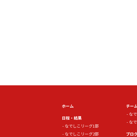
ホーム
チー
なで
日程・結果
なで
なでしこリーグ1部
なでしこリーグ2部
ブロ