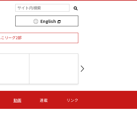
English
しこリーグ2部
第16節 09/05 (土) 15:00
第
ニッパツ
-
ニッパツ
名古屋
/06 (日) 15:00
第16節 09/06 (日) 15:00
第16節 09/05 (土) 15:00
第
動画
連載
リンク
オリプリ
津山
ニッパツ
-
-
-
Ｓ日体大
湯郷ベル
オルカ
ニッパツ
名古屋