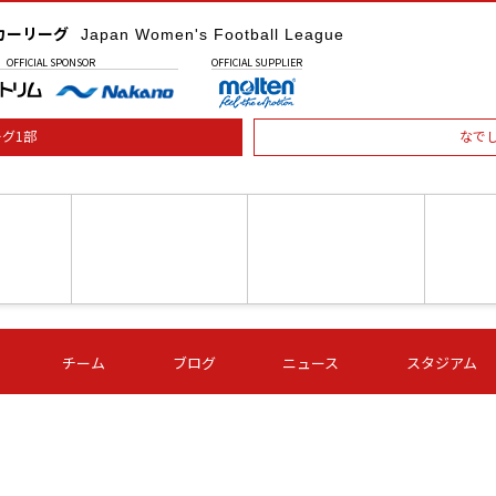
カーリーグ
Japan Women's Football League
OFFICIAL
SPONSOR
OFFICIAL
SUPPLIER
グ1部
なで
土) 15:00
第16節 09/05 (土) 16:00
第16節 09/05 (土) 17:00
第16節 09
チーム
ブログ
ニュース
スタジアム
星
ＡＧＦ
いちご
-
-
愛媛Ｌ
Ｓ世田谷
伊賀ＦＣ
ヴィアマ
Ａハリマ
Ｖ市原Ｌ