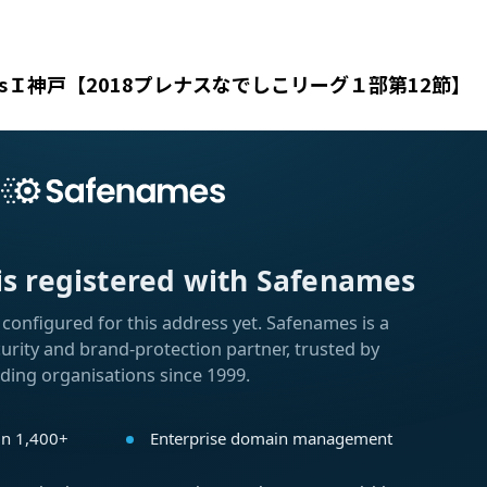
sＩ神戸【2018プレナスなでしこリーグ１部第12節】