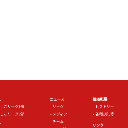
ム
ニュース
組織概要
しこリーグ1部
リーグ
ヒストリー
しこリーグ2部
メディア
各種規則等
チーム
グ
リンク