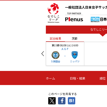
一般社団法人日本女子サッ
TOP
PARTNER
なでしこリー
試合結果
次節
00
第15節 08/08 (土) 16:00
ＡＧＦ
-
ベル
Ｓ世田谷
ニッパツ
試合結果
次節
00
第16節 09/06 (日) 15:00
第16節 09/05 (土) 15:00
第16節 09/05 (
ホーム
日程・結果
順位
津山
ニッパツ
石人の
-
-
-
体大
湯郷ベル
オルカ
ニッパツ
名古屋
静岡
このページを共有する