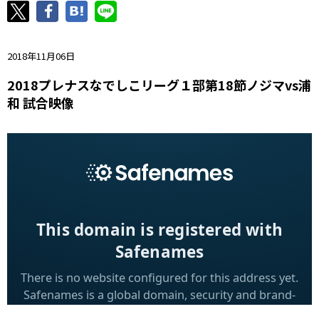
ニッパツ
名古屋
静岡
愛媛Ｌ
2018年11月06日
2018プレナスなでしこリーグ１部第18節ノジマvs浦
和 試合映像