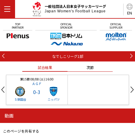
一般社団法人日本女子サッカーリーグ
Japan Women's Football League
EN
TOP
OFFICIAL
OFFICIAL
PARTNER
SPONSOR
SUPPLIER
なでしこリーグ1部
試合結果
次節
第15節 08/08 (土) 16:00
ＡＧＦ
0
-
3
Ｓ世田谷
ニッパツ
動画
第16節 09/05 (土) 15:00
第16節 09/05 (土) 15:00
試合結果
次節
ニッパツ
石人の星
-
-
このページを共有する