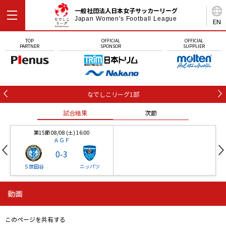
一般社団法人日本女子サッカーリーグ
Japan Women's Football League
EN
TOP
OFFICIAL
OFFICIAL
PARTNER
SPONSOR
SUPPLIER
なでしこリーグ1部
試合結果
次節
第15節 08/08 (土) 16:00
ＡＧＦ
0
-
3
Ｓ世田谷
ニッパツ
動画
第16節 09/05 (土) 15:00
第16節 09/05 (土) 15:00
試合結果
次節
ニッパツ
石人の星
-
-
このページを共有する