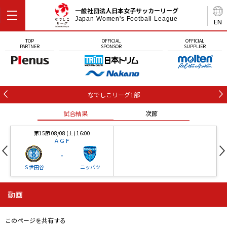
一般社団法人日本女子サッカーリーグ
Japan Women's Football League
EN
TOP
OFFICIAL
OFFICIAL
PARTNER
SPONSOR
SUPPLIER
なでしこリーグ1部
試合結果
次節
第15節 08/08 (土) 16:00
ＡＧＦ
-
Ｓ世田谷
ニッパツ
動画
第16節 09/05 (土) 15:00
第16節 09/05 (土) 15:00
試合結果
次節
ニッパツ
石人の星
-
-
このページを共有する