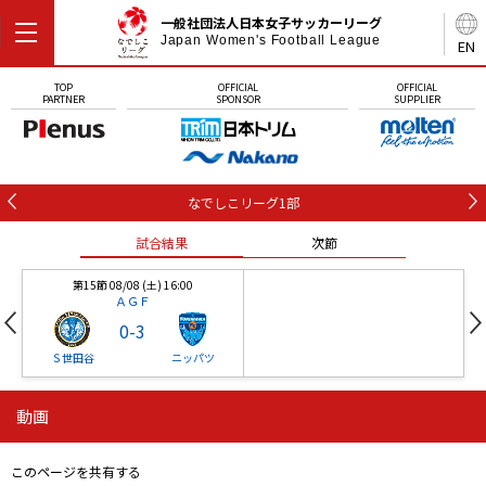
一般社団法人日本女子サッカーリーグ
Japan Women's Football League
EN
TOP
OFFICIAL
OFFICIAL
PARTNER
SPONSOR
SUPPLIER
なでしこリーグ1部
試合結果
次節
第15節 08/08 (土) 16:00
ＡＧＦ
0
-
3
Ｓ世田谷
ニッパツ
動画
第16節 09/05 (土) 15:00
第16節 09/05 (土) 15:00
試合結果
次節
ニッパツ
石人の星
-
-
このページを共有する