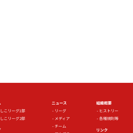
ム
ニュース
組織概要
しこリーグ1部
リーグ
ヒストリー
しこリーグ2部
メディア
各種規則等
チーム
グ
リンク