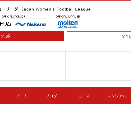
カーリーグ
Japan Women's Football League
OFFICIAL
SPONSOR
OFFICIAL
SUPPLIER
グ1部
なで
土) 15:00
第16節 09/05 (土) 16:00
第16節 09/05 (土) 17:00
第16節 09
チーム
ブログ
ニュース
スタジアム
星
ＡＧＦ
いちご
-
-
愛媛Ｌ
Ｓ世田谷
伊賀ＦＣ
ヴィアマ
Ａハリマ
Ｖ市原Ｌ