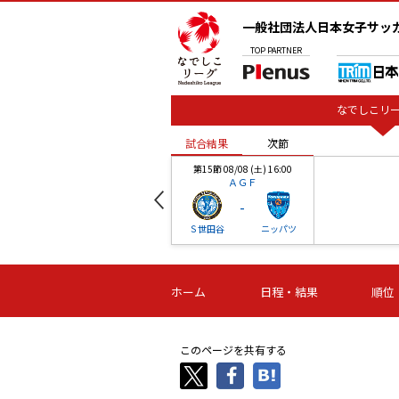
一般社団法人日本女子サッ
TOP
PARTNER
なでしこリー
試合結果
次節
00
第15節 08/08 (土) 16:00
ＡＧＦ
-
ベル
Ｓ世田谷
ニッパツ
試合結果
次節
00
第16節 09/06 (日) 15:00
第16節 09/05 (土) 15:00
第16節 09/05 (
ホーム
日程・結果
順位
津山
ニッパツ
石人の
-
-
-
体大
湯郷ベル
オルカ
ニッパツ
名古屋
静岡
このページを共有する