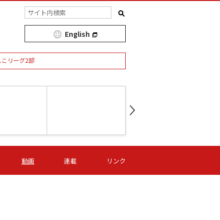
English
しこリーグ2部
第16節 09/05 (土) 15:00
第
ニッパツ
-
ニッパツ
名古屋
/06 (日) 15:00
第16節 09/06 (日) 15:00
第16節 09/05 (土) 15:00
第
動画
連載
リンク
オリプリ
津山
ニッパツ
-
-
-
Ｓ日体大
湯郷ベル
オルカ
ニッパツ
名古屋