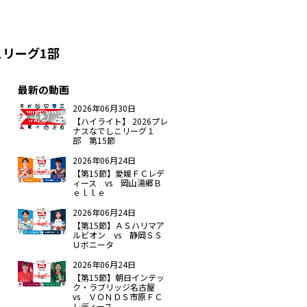
こリーグ1部
最新の動画
2026年06月30日
【ハイライト】 2026プレ
ナスなでしこリーグ１
部 第15節
2026年06月24日
【第15節】愛媛ＦＣレデ
ィース vs 岡山湯郷Ｂ
ｅｌｌｅ
2026年06月24日
【第15節】ＡＳハリマア
ルビオン vs 静岡ＳＳ
Ｕボニータ
2026年06月24日
【第15節】朝日インテッ
ク・ラブリッジ名古屋
vs ＶＯＮＤＳ市原ＦＣ
レディース