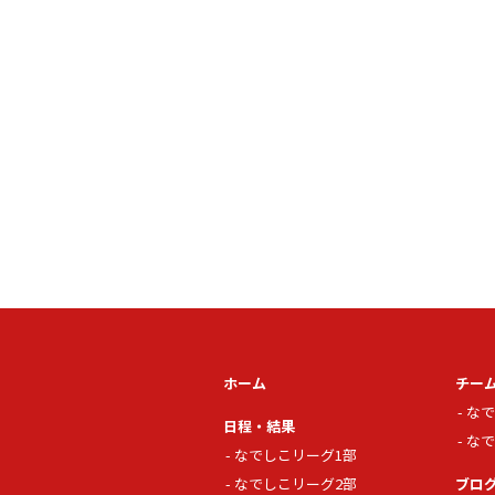
ホーム
チー
なで
日程・結果
なで
なでしこリーグ1部
なでしこリーグ2部
ブロ