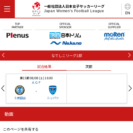
一般社団法人日本女子サッカーリーグ
Japan Women's Football League
EN
TOP
OFFICIAL
OFFICIAL
PARTNER
SPONSOR
SUPPLIER
なでしこリーグ1部
試合結果
次節
第15節 08/08 (土) 16:00
ＡＧＦ
-
Ｓ世田谷
ニッパツ
動画
第16節 09/05 (土) 15:00
第16節 09/05 (土) 15:00
試合結果
次節
ニッパツ
石人の星
-
-
このページを共有する