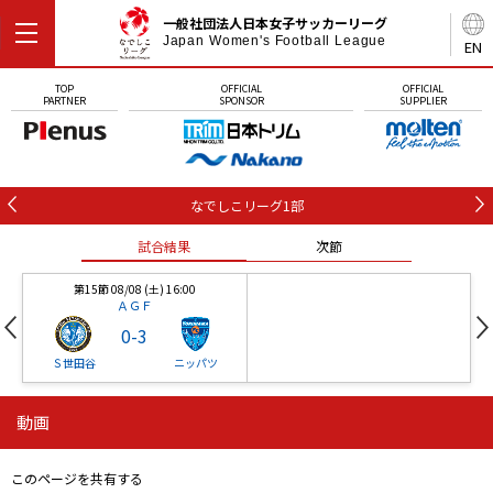
一般社団法人日本女子サッカーリーグ
Japan Women's Football League
EN
TOP
OFFICIAL
OFFICIAL
PARTNER
SPONSOR
SUPPLIER
なでしこリーグ1部
試合結果
次節
第15節 08/08 (土) 16:00
ＡＧＦ
0
-
3
Ｓ世田谷
ニッパツ
動画
第16節 09/05 (土) 15:00
第16節 09/05 (土) 15:00
試合結果
次節
ニッパツ
石人の星
-
-
このページを共有する