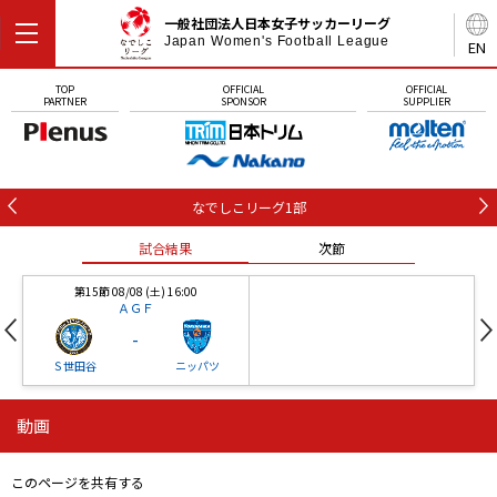
一般社団法人日本女子サッカーリーグ
Japan Women's Football League
EN
TOP
OFFICIAL
OFFICIAL
PARTNER
SPONSOR
SUPPLIER
なでしこリーグ1部
試合結果
次節
第15節 08/08 (土) 16:00
ＡＧＦ
-
Ｓ世田谷
ニッパツ
動画
第16節 09/05 (土) 15:00
第16節 09/05 (土) 15:00
試合結果
次節
ニッパツ
石人の星
-
-
このページを共有する