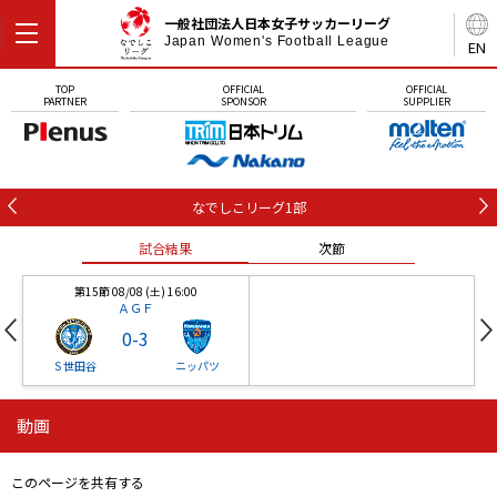
一般社団法人日本女子サッカーリーグ
Japan Women's Football League
EN
TOP
OFFICIAL
OFFICIAL
PARTNER
SPONSOR
SUPPLIER
なでしこリーグ1部
試合結果
次節
第15節 08/08 (土) 16:00
ＡＧＦ
0
-
3
Ｓ世田谷
ニッパツ
動画
第16節 09/05 (土) 15:00
第16節 09/05 (土) 15:00
試合結果
次節
ニッパツ
石人の星
-
-
このページを共有する