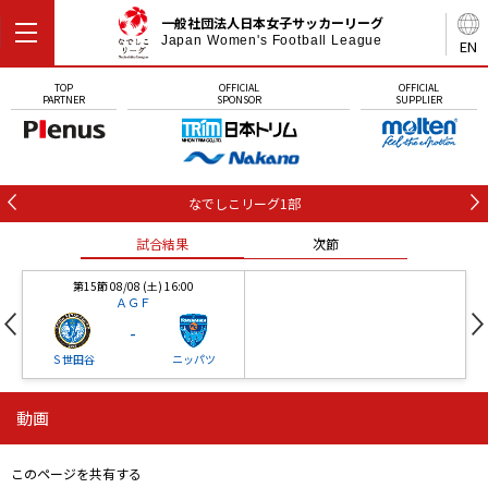
一般社団法人日本女子サッカーリーグ
Japan Women's Football League
EN
TOP
OFFICIAL
OFFICIAL
PARTNER
SPONSOR
SUPPLIER
なでしこリーグ1部
試合結果
次節
第15節 08/08 (土) 16:00
ＡＧＦ
-
Ｓ世田谷
ニッパツ
動画
第16節 09/05 (土) 15:00
第16節 09/05 (土) 15:00
試合結果
次節
ニッパツ
石人の星
-
-
このページを共有する