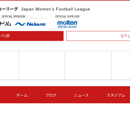
カーリーグ
Japan Women's Football League
OFFICIAL
SPONSOR
OFFICIAL
SUPPLIER
グ1部
なで
土) 15:00
第16節 09/05 (土) 16:00
第16節 09/05 (土) 17:00
第16節 09
チーム
ブログ
ニュース
スタジアム
星
ＡＧＦ
いちご
-
-
愛媛Ｌ
Ｓ世田谷
伊賀ＦＣ
ヴィアマ
Ａハリマ
Ｖ市原Ｌ