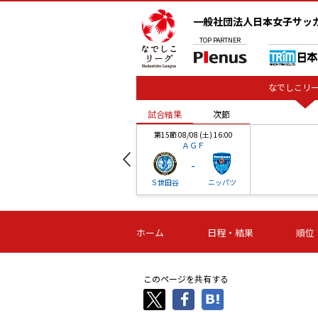
一般社団法人日本女子サッ
TOP
PARTNER
なでしこリー
試合結果
次節
00
第15節 08/08 (土) 16:00
ＡＧＦ
-
ベル
Ｓ世田谷
ニッパツ
試合結果
次節
00
第16節 09/06 (日) 15:00
第16節 09/05 (土) 15:00
第16節 09/05 (
ホーム
日程・結果
順位
津山
ニッパツ
石人の
-
-
-
体大
湯郷ベル
オルカ
ニッパツ
名古屋
静岡
このページを共有する