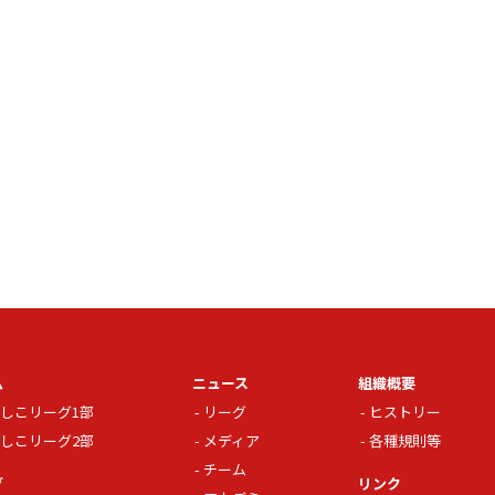
ム
ニュース
組織概要
しこリーグ1部
リーグ
ヒストリー
しこリーグ2部
メディア
各種規則等
チーム
グ
リンク