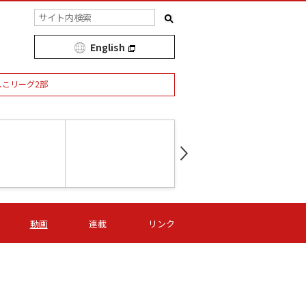
English
しこリーグ2部
第16節 09/05 (土) 15:00
第
ニッパツ
-
ニッパツ
名古屋
/06 (日) 15:00
第16節 09/06 (日) 15:00
第16節 09/05 (土) 15:00
第
動画
連載
リンク
オリプリ
津山
ニッパツ
-
-
-
Ｓ日体大
湯郷ベル
オルカ
ニッパツ
名古屋