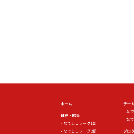
ホーム
チー
なで
日程・結果
なで
なでしこリーグ1部
なでしこリーグ2部
ブロ