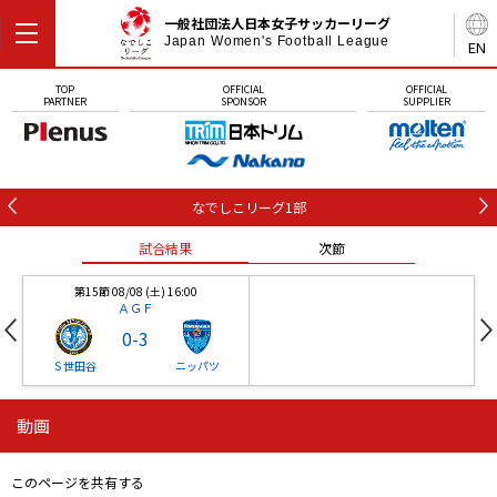
一般社団法人日本女子サッカーリーグ
Japan Women's Football League
EN
TOP
OFFICIAL
OFFICIAL
PARTNER
SPONSOR
SUPPLIER
なでしこリーグ1部
試合結果
次節
第15節 08/08 (土) 16:00
ＡＧＦ
0
-
3
Ｓ世田谷
ニッパツ
動画
第16節 09/05 (土) 15:00
第16節 09/05 (土) 15:00
試合結果
次節
ニッパツ
石人の星
-
-
このページを共有する