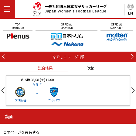
一般社団法人日本女子サッカーリーグ
Japan Women's Football League
EN
TOP
OFFICIAL
OFFICIAL
PARTNER
SPONSOR
SUPPLIER
なでしこリーグ1部
試合結果
次節
第15節 08/08 (土) 16:00
ＡＧＦ
-
Ｓ世田谷
ニッパツ
動画
第16節 09/05 (土) 15:00
第16節 09/05 (土) 15:00
試合結果
次節
ニッパツ
石人の星
-
-
このページを共有する