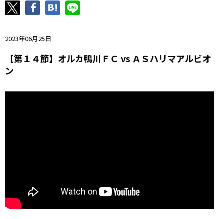
ニッパツ
名古屋
静岡
愛媛Ｌ
2023年06月25日
【第１４節】オルカ鴨川ＦＣ vs ＡＳハリマアルビオ
ン