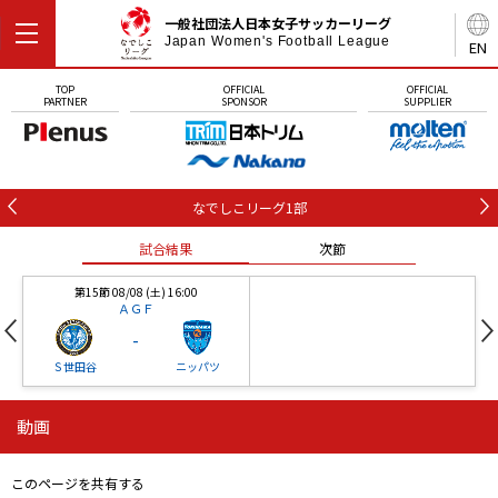
一般社団法人日本女子サッカーリーグ
Japan Women's Football League
EN
TOP
OFFICIAL
OFFICIAL
PARTNER
SPONSOR
SUPPLIER
なでしこリーグ1部
試合結果
次節
第15節 08/08 (土) 16:00
ＡＧＦ
-
Ｓ世田谷
ニッパツ
動画
第16節 09/05 (土) 15:00
第16節 09/05 (土) 15:00
試合結果
次節
ニッパツ
石人の星
-
-
このページを共有する