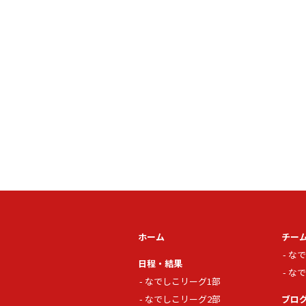
ホーム
チー
なで
日程・結果
なで
なでしこリーグ1部
なでしこリーグ2部
ブロ