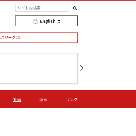
English
しこリーグ2部
第16節 09/05 (土) 15:00
第
ニッパツ
-
ニッパツ
名古屋
/06 (日) 15:00
第16節 09/06 (日) 15:00
第16節 09/05 (土) 15:00
第
動画
連載
リンク
オリプリ
津山
ニッパツ
-
-
-
Ｓ日体大
湯郷ベル
オルカ
ニッパツ
名古屋