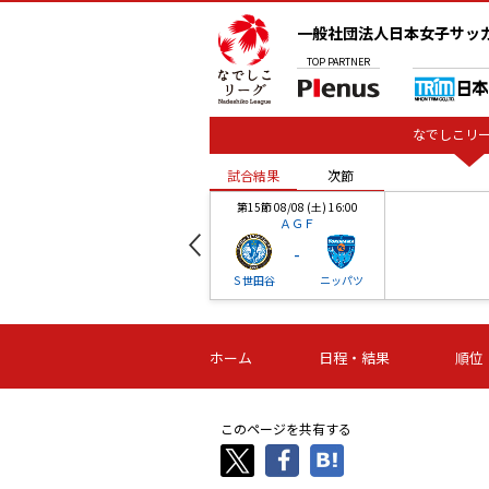
一般社団法人日本女子サッ
TOP
PARTNER
なでしこリー
試合結果
次節
00
第15節 08/08 (土) 16:00
ＡＧＦ
-
ベル
Ｓ世田谷
ニッパツ
試合結果
次節
00
第16節 09/06 (日) 15:00
第16節 09/05 (土) 15:00
第16節 09/05 (
ホーム
日程・結果
順位
津山
ニッパツ
石人の
-
-
-
体大
湯郷ベル
オルカ
ニッパツ
名古屋
静岡
このページを共有する