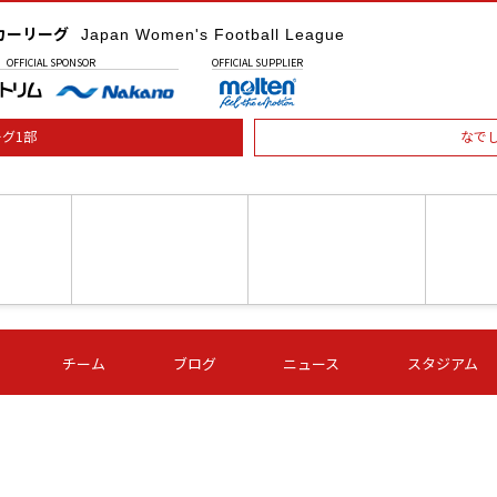
カーリーグ
Japan Women's Football League
OFFICIAL
SPONSOR
OFFICIAL
SUPPLIER
グ1部
なで
土) 15:00
第16節 09/05 (土) 16:00
第16節 09/05 (土) 17:00
第16節 09
チーム
ブログ
ニュース
スタジアム
星
ＡＧＦ
いちご
-
-
愛媛Ｌ
Ｓ世田谷
伊賀ＦＣ
ヴィアマ
Ａハリマ
Ｖ市原Ｌ