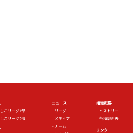
ム
ニュース
組織概要
しこリーグ1部
リーグ
ヒストリー
しこリーグ2部
メディア
各種規則等
チーム
グ
リンク