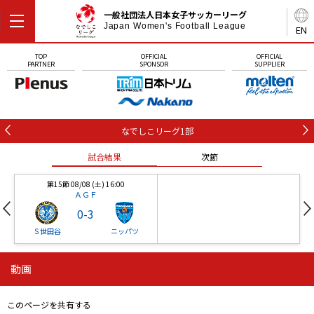
一般社団法人日本女子サッカーリーグ
Japan Women's Football League
EN
TOP
OFFICIAL
OFFICIAL
PARTNER
SPONSOR
SUPPLIER
なでしこリーグ1部
試合結果
次節
第15節 08/08 (土) 16:00
ＡＧＦ
0
-
3
Ｓ世田谷
ニッパツ
動画
第16節 09/05 (土) 15:00
第16節 09/05 (土) 15:00
試合結果
次節
ニッパツ
石人の星
-
-
このページを共有する