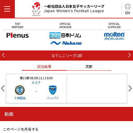
一般社団法人日本女子サッカーリーグ
Japan Women's Football League
EN
TOP
OFFICIAL
OFFICIAL
PARTNER
SPONSOR
SUPPLIER
なでしこリーグ1部
試合結果
次節
第15節 08/08 (土) 16:00
ＡＧＦ
-
Ｓ世田谷
ニッパツ
動画
第16節 09/05 (土) 15:00
第16節 09/05 (土) 15:00
試合結果
次節
ニッパツ
石人の星
-
-
このページを共有する